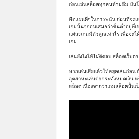
ก่อนเล่นสล็อตทุกหนห้ามลืม ปัน
คิดแผนดีๆในการพนัน ก่อนที่จะเ
เกมนั้นๆก่อนเสมอว่าขั้นต่ำอยู่ที
แต่ละเกมมีตัวคูณเท่าไร เพื่อจะ
เกม
เล่นยังไงให้ไม่ติดลบ สล็อตเว็บตร
หากเล่นเสียแล้วให้หยุดเล่นก่อน 
อุตสาหะเล่นต่อกระทั่งหมดเงิน ห
สล็อต เนื่องจากว่าเกมสล็อตนั้นเ