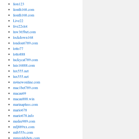
lion123
lionth168.com
lionth168.com
Live22
live22slot
lnw365bet.com
lockdown168
london6789.com
lotto77
lotto888
luckycat789.com
luis16888.com
lux555.net
lux555.net
m4newonline.com
mac1bet789.com
macau69
macau888.win
marinapluss.com
mario678
mario678.info
medee989.com
mfj889xx.com
mib555s.com
mmgoldsbets.com