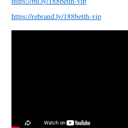
https://bit.ly/188betth-vip
https://rebrand.ly/188betth-vip