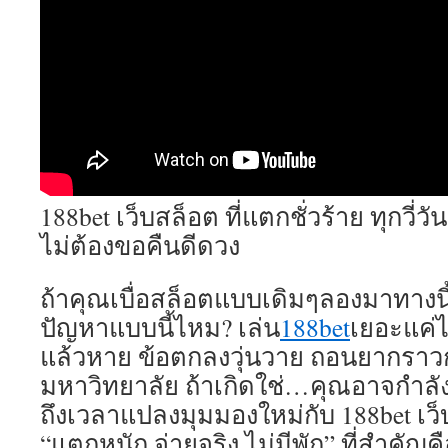
188bet เว็บสล็อต ที่แตกชั่วร้าย ทุกวี่ว
ไม่ต้องขอคืนดีดวง
ถ้าคุณเบื่อสล็อตแบบเดิมๆลองมาทางน
ปัญหาแบบนี้ไหม? เล่น
188bet
เยอะแค่
แล้วหาย ข้อตกลงวุ่นวาย ถอนยากราว
มหาวิทยาลัย ถ้าเกิดใช่…คุณอาจกำลังอย
ถึงเวลาแปลงมุมมองใหม่กับ 188bet เว็บ
“แตกหนัก จ่ายจริง ไม่มีพัก” ที่สำคัญ