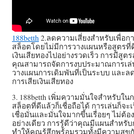
188betth
2.ลดความเสี่ยงสำหรับเพื่อกา
สล็อตโดยไม่มีการวางแผนหรือสูตรที่ด
เงินเสียทองไปอย่างรวดเร็ว การมีสูต
คุณสามารถจัดการงบประมาณการเล่นเ
วางแผนการเดิมพันที่เป็นระบบ และลด
การเสียเงินเสียทอง
3. 188betth เพิ่มความมั่นใจสำหรับในก
สล็อตที่ดีแล้วก็เชื่อถือได้ การเล่นก็จ
เชื่อมั่นและมั่นใจมากขึ้นเรื่อยๆ ไม่ต้
อย่างเดียว การรู้ดีว่าคุณมีแผนสำหรับ
ทำให้คุณรู้สึกพร้อมรวมทั้งมีความสุขก