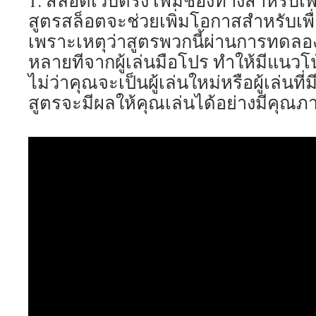
1. สล็อตเว็บตรง เพิ่มช่องทางสำหรับเ
สูตรสล็อตจะช่วยเพิ่มโอกาสสำหรับเ
เพราะเหตุว่าสูตรพวกนี้ผ่านการทดลอ
หลายทีจากผู้เล่นมือโปร ทำให้มีแนวโน
ไม่ว่าคุณจะเป็นผู้เล่นใหม่หรือผู้เล่นท
สูตรจะมีผลให้คุณเล่นได้อย่างมีคุณภา