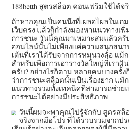
ส
188betth สูตรสล็อต คอนเฟริมใช้ได้จร
18
ส
เว
ถ้าหากคุณเป็นคนนึงที่เผลอไผลในเกม
แ
เว็บตรง แล้วก็กำลังมองหาแนวทางเพิ
หน
เล
การชนะ วันนี้คุณมาเหมาะสมแล้วครั
ส
ออนไลน์นั้นไม่เพียงแค่ความสนุกสนาน
1
เต้นที่เราได้รับจากการหมุนวงล้อ แม้ก
แจ
พ
สำหรับเพื่อการเอารางวัลใหญ่ที่เราฝัน
แ
ครับ? อย่างไรก็ตาม หลายคนบางครั้ง
ง่
พร
ว่าการชนะสล็อตนั้นเป็นเรื่องยาก แม้ก
โ
แนวทางรวมทั้งเทคนิคที่สามารถช่วยเ
สุ
พิ
การชนะได้อย่างมีประสิทธิภาพ
8
มิ
วันนี้ผมจะพาคุณไปรู้จักกับ สูตรส
ถุ
2
จริงจากมือโปร ที่ได้รวบรวมจาก
ca
เรียนรู้อย่างละเอียดลออของผู้ที่มีค