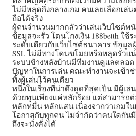
ที่สำคัญคือระบบของเว็บมีความเสถียร เ
ไม่มีหลุดกึ่งกลางเกม คนเลยเลือกเล่นต่
ถือได้จริง
ผู้คนจำนวนมากกลัวว่าเล่นเว็บไซต์พ
ข้อมูลจะรั่ว โดนโกงเงิน 188betth ใ
ระดับเดียวกับเว็บไซต์ธนาคาร ข้อมูลผู
SSL ไม่มีทางโดนขโมยหรือหลุดรั่วแน
ระบบข้างหลังบ้านมีทีมงานดูแลตลอด 2
ปัญหาในการเล่น คณะทำงานจะเข้าช่วย
ทิ้งผู้เล่นไว้คนเดียว
หนึ่งในเรื่องที่น่าดึงดูดที่สุดเป็น มีผู้
ด้วยทุนเพียงแค่หลักร้อย แต่สามารถต่
หลักหมื่น หลักแสน เนื่องจากว่าเกมในเ
โอกาสกับทุกคน ไม่จำกัดว่าคนใดกันมี
ถึงจะมั่งคั่งได้