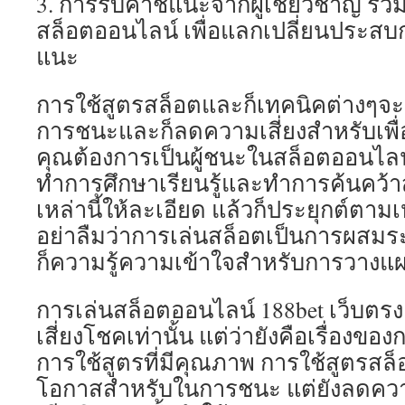
3. การรับคำชี้แนะจากผู้เชี่ยวชาญ ร่วม
สล็อตออนไลน์ เพื่อแลกเปลี่ยนประส
แนะ
การใช้สูตรสล็อตและก็เทคนิคต่างๆจะช
การชนะและก็ลดความเสี่ยงสำหรับเพื่อก
คุณต้องการเป็นผู้ชนะในสล็อตออนไลน์
ทำการศึกษาเรียนรู้และทำการค้นคว้าสู
เหล่านี้ให้ละเอียด แล้วก็ประยุกต์ตาม
อย่าลืมว่าการเล่นสล็อตเป็นการผสมร
ก็ความรู้ความเข้าใจสำหรับการวางแ
การเล่นสล็อตออนไลน์ 188bet เว็บตรง น
เสี่ยงโชคเท่านั้น แต่ว่ายังคือเรื่อง
การใช้สูตรที่มีคุณภาพ การใช้สูตรสล็อ
โอกาสสำหรับในการชนะ แต่ยังลดควา