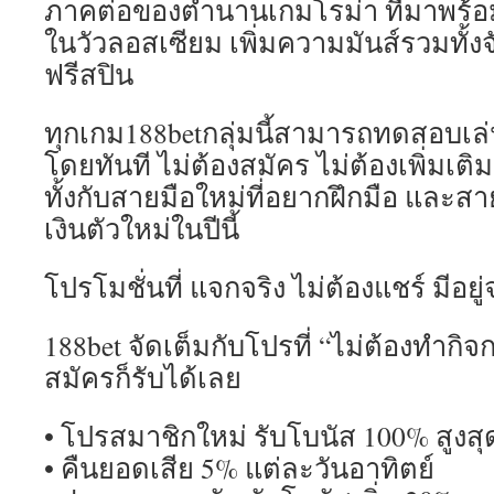
ภาคต่อของตำนานเกมโรม่า ที่มาพร้อมฟี
ในวัวลอสเซียม เพิ่มความมันส์รวมทั้ง
ฟรีสปิน
ทุกเกม188betกลุ่มนี้สามารถทดสอบเล่นฟ
โดยทันที ไม่ต้องสมัคร ไม่ต้องเพิ่มเต
ทั้งกับสายมือใหม่ที่อยากฝึกมือ และส
เงินตัวใหม่ในปีนี้
โปรโมชั่นที่ แจกจริง ไม่ต้องแชร์ มีอยู่จริ
188bet จัดเต็มกับโปรที่ “ไม่ต้องทำกิจ
สมัครก็รับได้เลย
• โปรสมาชิกใหม่ รับโบนัส 100% สูงสุ
• คืนยอดเสีย 5% แต่ละวันอาทิตย์