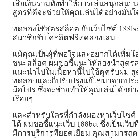
เสียเงินรวมทั้งทำให้การเล่นสนุกสนาน
สูตรที่ดีจะช่วยให้คุณเล่นได้อย่างมั่
ทดลองใช้สูตรสล็อต กับเว็บไซต์ 188b
สมาชิกรับเครดิตฟรีทดลองเล่น
แม้คุณเป็นผู้ที่พอใจและอยากได้เพิ่
ชนะสล็อต ผมขอชี้แนะให้ลองนำสูตรสล
แนะนำไปในเนื้อหานี้ไปใช้ดูครับผม สูต
ทดสอบและก็ปรับปรุงแก้ไขมาจากประส
มือโปร ซึ่งจะช่วยทำให้คุณเล่นได้อย่
เรื่อยๆ
และสำหรับใครที่กำลังมองหาเว็บไซต์ ส
ได้ ผมขอชี้แนะเว็บ 188bet ซึ่งเป็นเว็บ
มีการบริการที่ยอดเยี่ยม คุณสามาร