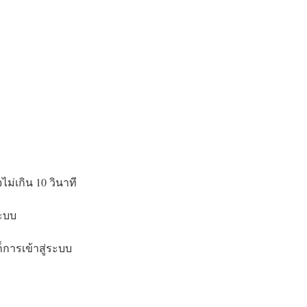
ม่เกิน 10 วินาที
ระบบ
การเข้าสู่ระบบ