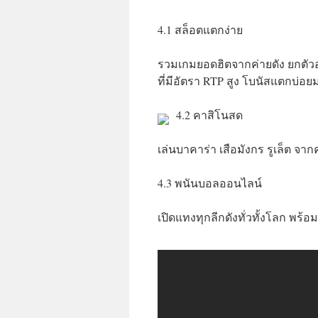
4.1 สล็อตแตกง่าย
รวมเกมยอดฮิตจากค่ายดัง ยกตัว
ที่มีอัตรา RTP สูง โบนัสแตกบ่อ
4.2 คาสิโนสด
เล่นบาคาร่า เสือมังกร รูเล็ต จา
4.3 พนันบอลออนไลน์
เปิดแทงทุกลีกดังทั่วทั้งโลก พร