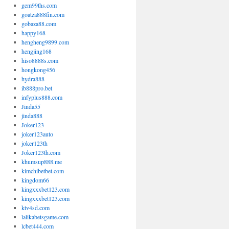
gem99ths.com
goatza888fin.com
gobaza88.com
happy168
hengheng9899.com
hengjing168
hiso8888s.com
hongkong456
hydra888
ib888pro.bet
infyplus888.com
Jinda55
jinda888
Joker123
joker123auto
joker123th
Joker123th.com
khumsup888.me
kimchibetbet.com
kingdom66
kingxxxbet123.com
kingxxxbet123.com
ktv4sd.com
lalikabetsgame.com
lcbet444.com