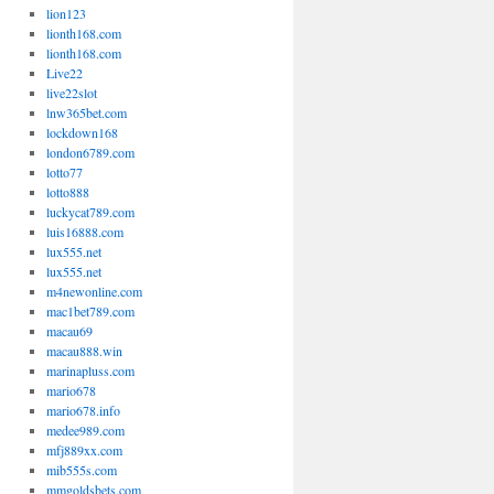
lion123
lionth168.com
lionth168.com
Live22
live22slot
lnw365bet.com
lockdown168
london6789.com
lotto77
lotto888
luckycat789.com
luis16888.com
lux555.net
lux555.net
m4newonline.com
mac1bet789.com
macau69
macau888.win
marinapluss.com
mario678
mario678.info
medee989.com
mfj889xx.com
mib555s.com
mmgoldsbets.com