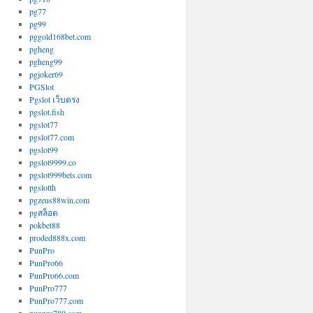
pg77
pg99
pggold168bet.com
pgheng
pgheng99
pgjoker69
PGSlot
Pgslot เว็บตรง
pgslot.fish
pgslot77
pgslot77.com
pgslot99
pgslot9999.co
pgslot999bets.com
pgslotth
pgzeus88win.com
pgสล็อต
pokbet88
proded888x.com
PunPro
PunPro66
PunPro66.com
PunPro777
PunPro777.com