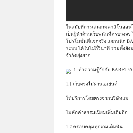
ในสมัยที่การเล่นเกมคาสิโนออนไ
เป็นผู้นำด้านเว็บพนันที่ครบวงจร
โปรโมชั่นที่แจกจริง แจกหนัก BAB
ระบบ ได้ในไม่กี่วินาที รวมทั้ง
จำกัดยุ่งยาก
1. ทำความรู้จักกับ BABET55
1.1 เว็บตรงไม่ผ่านเอเย่นต์
ให้บริการโดยตรงจากบริษัทแม่
ไม่หักค่าธรรมเนียมเพิ่มเติมอีก
1.2 ครอบคลุมทุกเกมเดิมพัน