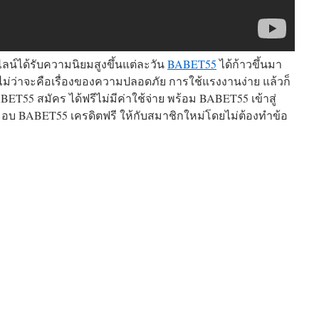
ลน์ได้รับความนิยมสูงขึ้นแต่ละวัน
BABET55
ได้ก้าวขึ้นมา
 ไม่ว่าจะคือเรื่องของความปลอดภัย การใช้แรงงานง่าย แล้วก็
ET55 สมัคร ได้ฟรีไม่มีค่าใช้จ่าย พร้อม BABET55 เข้าสู่
ยังมอบ BABET55 เครดิตฟรี ให้กับสมาชิกใหม่โดยไม่ต้องทำข้อ