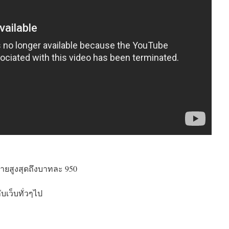
่ายสูงสุดถึงบาทละ 950
บเว็บทั่วๆไป