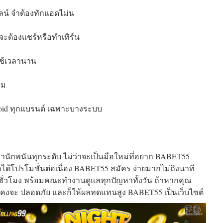
ลน์ จำต้องทักแอดไม่น
จะต้องแชร์หรือทำเทิร์น
ใช้เวลานาน
กม
droid ทุกแบรนด์ เฉพาะบางระบบ
นักพนันทุกระดับ ไม่ว่าจะเป็นมือใหม่ที่อยาก BABET55
ากได้โปรโมชั่นต่อเนื่อง BABET55 สมัคร ง่ายมากไม่ถึงนาที
ชั่วโมง พร้อมคณะทำงานดูแลทุกปัญหาทั้งวัน ถ้าหากคุณ
คงจะ ปลอดภัย และก็ให้ผลทดแทนสูง BABET55 เป็นเว็บไซต์