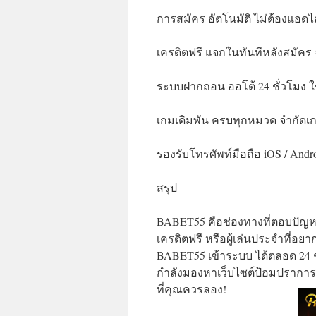
การสมัคร อัตโนมัติ ไม่ต้องแอดไ
เครดิตฟรี แจกในทันทีหลังสมัคร 
ระบบฝากถอน ออโต้ 24 ชั่วโมง 
เกมเดิมพัน ครบทุกหมวด จำกัดเ
รองรับโทรศัพท์มือถือ iOS / An
สรุป
BABET55 คือช่องทางที่ตอบปัญหา
เครดิตฟรี หรือผู้เล่นประจำที่อย
BABET55 เข้าระบบ ได้ตลอด 24 
กำลังมองหาเว็บไซต์ป้อมปราการ
ที่คุณควรลอง!
…