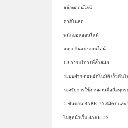
สล็อตออนไลน์
คาสิโนสด
พนันบอลออนไลน์
สลากกินแบ่งออนไลน์
1.3 การบริการที่ล้ำสมัย
ระบบฝาก-ถอนอัตโนมัติ เร็วทันใจไ
รองรับการใช้งานผ่านมือถือทุก
2. ขั้นตอน BABET55 สมัคร และก็
ไปสู่หน้าเว็บ BABET55