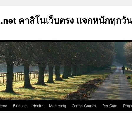
.net คาสิโนเว็บตรง แจกหนักทุกวั
erce
Finance
Health
Marketing
Online Games
Pet Care
Prop