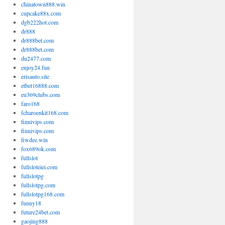
chinatown888.win
cupcake88x.com
dgb222hot.com
dr888
dr888bet.com
dr888bet.com
du2477.com
enjoy24.fun
erisauto.site
etbet16888.com
eu369clubs.com
faro168
fcharoenkit168.com
finnivips.com
finnivips.com
fiwdee.win
fox689ok.com
fullslot
fullsloteiei.com
fullslotpg
fullslotpg.com
fullslotpg168.com
funny18
future24bet.com
gaojing888