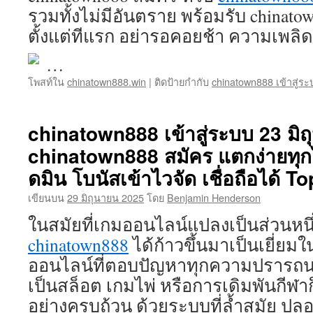
รวมทั้งไม่มีอันตราย พร้อมรับ chinato
ตั้งแต่ทีแรก อย่ารอคอยช้า ความเพลิด
…
โพสท์ใน
chinatown888.win
|
ติดป้ายกำกับ
chinatown888 เข้าสู่ระ
chinatown888 เข้าสู่ระบบ 23 มิ
chinatown888 สมัคร แตกง่ายทุกไ
ดมิน โบนัสเข้าไวจัด เชื่อถือได้ 
เขียนบน
29 มิถุนายน 2025
โดย
Benjamin Henderson
ในสมัยที่เกมออนไลน์แปลงเป็นส่วนหนึ
chinatown888
ได้ก้าวขึ้นมาเป็นเยี่ย
ออนไลน์ที่ตอบปัญหาทุกความปรารถนาข
เป็นสล็อต เกมไพ่ หรือการเดิมพันกีฬา
อย่างครบถ้วน ด้วยระบบที่ล้ำสมัย ป