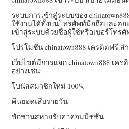
ระบบการเข้าสู่ระบบของ chinatown88
ใช้งานได้ทั้งบนโทรศัพท์มือถือและคอ
เข้าสู่ระบบด้วยชื่อผู้ใช้หรือเบอร์โทรศั
โปรโมชั่น chinatown888 เครดิตฟรี ส
เว็บไซต์มีการแจก chinatown888 เครด
อย่างเช่น:
โบนัสสมาชิกใหม่ 100%
คืนยอดเสียรายวัน
ชักชวนสหายรับค่าคอมมิชชั่น