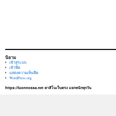
นิยาม
เข้าสู่ระบบ
เข้าฟีด
แสดงความเห็นฟีด
WordPress.org
https://luonnossa.net คาสิโนเว็บตรง แจกหนักทุกวัน