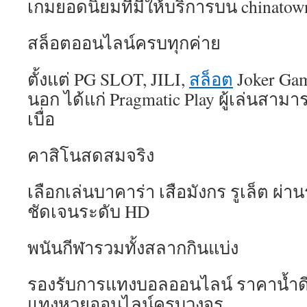
เกมยอดนิยมที่มีให้บริการบน chinato
สล็อตออนไลน์ครบทุกค่าย
ตั้งแต่ PG SLOT, JILI,
สล็อต
Joker Gam
นอก ได้แก่ Pragmatic Play ผู้เล่นสามา
เบื่อ
คาสิโนสดสมจริง
เลือกเล่นบาคาร่า เสือมังกร รูเล็ต ผ่
ชัดเจนระดับ HD
พนันกีฬารวมทั้งสลากกินแบ่ง
รองรับการแทงบอลออนไลน์ ราคาน้ำดีท
แทงหวยออนไลน์ครบวงจร