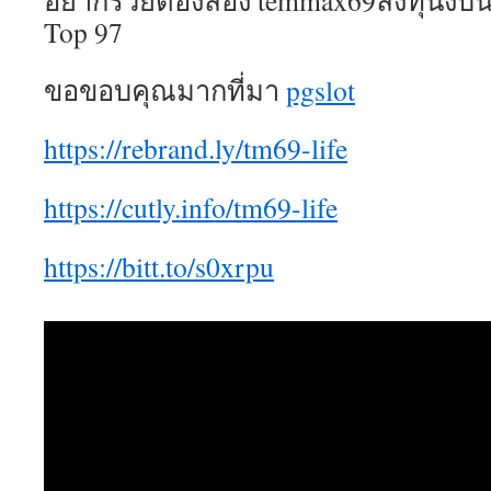
อยากรวยต้องลอง temmax69ลงทุนงบน
Top 97
ขอขอบคุณมากที่มา
pgslot
https://rebrand.ly/tm69-life
https://cutly.info/tm69-life
https://bitt.to/s0xrpu