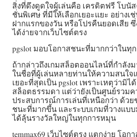
สิ่งที่ดึงดูดใจผู้เล่นคือ เครดิตฟรี โบ
ชั่นพิเศษ ที่มีให้เลือกเยอะแยะ อย่างเ
ฝากแรกของวัน หรือโปรคืนยอดเสีย ซึ่ง
ได้ง่ายจากเว็บไซต์ตรง
pgslot มอบโอกาสชนะที่มากกว่าในทุ
ถ้ากล่าวถึงเกมสล็อตออนไลน์ที่กำลังมาแ
ในชื่อที่ผู้เล่นหลายท่านให้ความสนใจแล้
เยอะที่สุดเป็น pgslot เพราะเหตุว่ามิได
สล็อตธรรมดา แต่ว่ายังเป็นศูนย์รวมคว
ประสบการณ์การเล่นที่เหนือกว่า ด้ว
ชนะที่มากขึ้น และระบบเกมที่วางแบบมา
ได้ลุ้นรางวัลใหญ่ในทุกการหมุน
temmax69 เว็บไซต์ตรง แตกง่าย โอกา