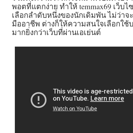
พอตที่แตกง่าย ทำให้ temmax69 เว็บไซต
เลือกลำดับหนึ่งของนักเดิมพัน ไม่ว่าจะเ
มืออาชีพ ต่างก็ให้ความสนใจเลือกใช้บ
มากยิ่งกว่าเว็บที่ผ่านเอเย่นต์