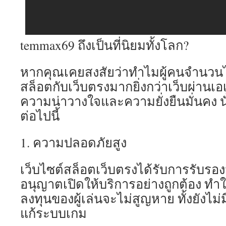
temmax69 ถึงเป็นที่นิยมทั้งโลก?
หากคุณเคยสงสัยว่าทำไมผู้คนจำนวนไม่
สล็อตกับเว็บตรงมากยิ่งกว่าเว็บผ่านเอ
ความน่าวางใจและความยั่งยืนมั่นคง นั
ต่อไปนี้
1. ความปลอดภัยสูง
เว็บไซต์สล็อตเว็บตรงได้รับการรับร
อนุญาตเปิดให้บริการอย่างถูกต้อง ทำให้เ
ลงทุนของผู้เล่นจะไม่สูญหาย ทั้งยังไม
แก้ระบบเกม