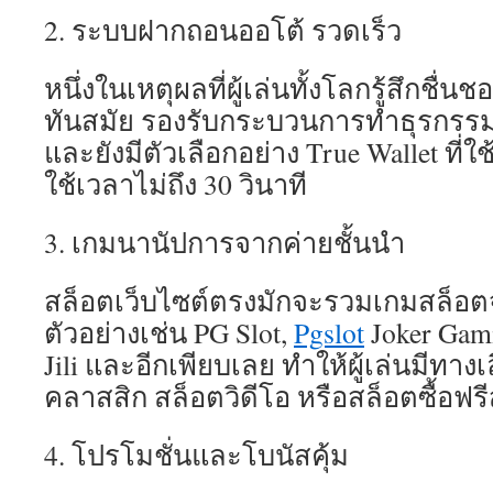
2. ระบบฝากถอนออโต้ รวดเร็ว
หนึ่งในเหตุผลที่ผู้เล่นทั้งโลกรู้สึกชื
ทันสมัย รองรับกระบวนการทำธุรกรรมผ่
และยังมีตัวเลือกอย่าง True Wallet ที่
ใช้เวลาไม่ถึง 30 วินาที
3. เกมนานัปการจากค่ายชั้นนำ
สล็อตเว็บไซต์ตรงมักจะรวมเกมสล็อต
ตัวอย่างเช่น PG Slot,
Pgslot
Joker Gami
Jili และอีกเพียบเลย ทำให้ผู้เล่นมีทาง
คลาสสิก สล็อตวิดีโอ หรือสล็อตซื้อฟรี
4. โปรโมชั่นและโบนัสคุ้ม