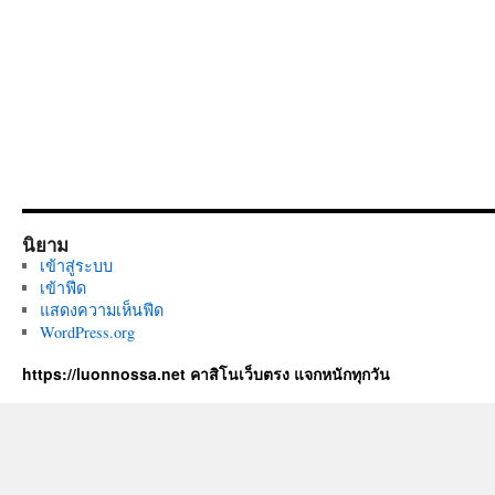
นิยาม
เข้าสู่ระบบ
เข้าฟีด
แสดงความเห็นฟีด
WordPress.org
https://luonnossa.net คาสิโนเว็บตรง แจกหนักทุกวัน