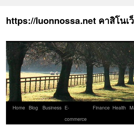
https://luonnossa.net คาสิโนเว
ข้าม
Home
Blog
Business
E-
Finance
Health
M
ไป
commerce
ยัง