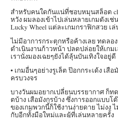
สำหรับคนใดกันแน่ที่ชอบหมุนสล็อต clo
หวัง ผมลองเข้าไปเล่นหลายเกมดังเช่น 
Lucky Wheel แต่ละเกมกราฟิกสวย เล่
ไม่มีอาการกระตุกหรือค้างเลย ทดลองห
ดำเนินงานก้าวหน้า ปลดปล่อยให้เกมเล
เรานั่งมองเฉยๆยังได้ลุ้นบันเทิงใจอยู่ดี
• เกมอื่นๆอย่างรูเล็ต ป๊อกกระเด้ง เสือ
ครบวงจร
บางวันผมอยากเปลี่ยนบรรยากาศ ก็ทดล
ตบ้าง เสือมังกรบ้าง ซึ่งการออกแบบโ
ของเกมพวกนี้ก็ใช้งานง่ายดาย ไม่งง 
กับอีกทั้งมือใหม่และผู้ที่เล่นหลายครั้ง