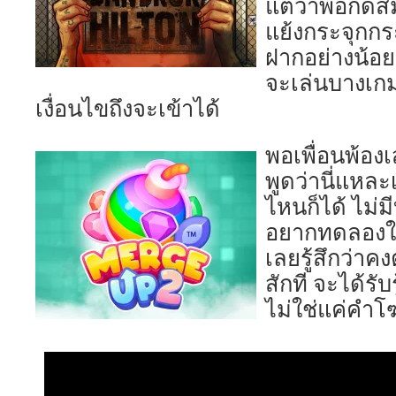
แต่ว่าพอกดสม
แย้งกระจุกกระ
ฝากอย่างน้อย
จะเล่นบางเก
เงื่อนไขถึงจะเข้าได้
พอเพื่อนพ้อง
พูดว่านี่แหละ
ไหนก็ได้ ไม่มี
อยากทดลองใส่
เลยรู้สึกว่า
สักที จะได้รับ
ไม่ใช่แค่คำ