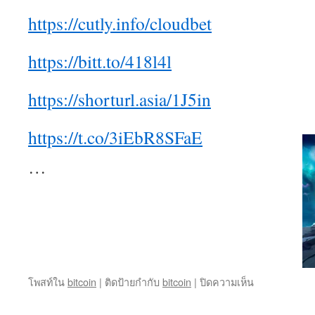
https://cutly.info/cloudbet
https://bitt.to/418l4l
https://shorturl.asia/1J5in
https://t.co/3iEbR8SFaE
…
บน
โพสท์ใน
bitcoin
|
ติดป้ายกำกับ
bitcoin
|
ปิดความเห็น
Cloudbet
เวป