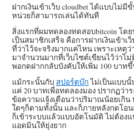
ฝากเงินเข้าเว็บ cloudbet ได้แบบไม่มีขั้
หน่วยก็สามารถเล่นได้ทันที
สิ่งแรกที่ผมทดลองทดสอบbitcoin โดย
เป็นสมาชิกเสร็จ คือการฝากเงินเข้าเว็บเ
ที่ว่าไว้จะจริงมากแค่ไหน เพราะเหต
มาจำนวนมากที่เว็บไซต์เขียนไว้ว่าไม่ม
พอกดฝากกลับบังคับให้เพิ่ม 100 บาทขึ้
แม้กระนั้นกับ
สปอร์ตบุ๊ก
ไม่เป็นแบบนั
แค่ 20 บาทเพื่อทดลองมอง ปรากฏว่าระ
ข้อความแจ้งเตือนว่าปริมาณน้อยเกิน 
ใดๆก็ตามทั้งนั้น และก็ภายหลังกดโอนเส
ก็เข้าระบบแล้วแบบอัตโนมัติ ไม่ต้องแ
แอดมินให้ยุ่งยาก