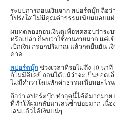
ระบบการถอนเงินจาก สปอร์ตบุ๊ก ถือว่า
โปร่งใส ไม่มีคุณค่าธรรมเนียมแอบแฝ
ผมทดลองถอนเงินดูเพื่อทดสอบว่าระ
หรือเปล่า ก็พบว่าใช้งานง่ายมาก แค่เ
เบิกเงิน กรอกปริมาณ แล้วกดยืนยัน เงิน
คาด
สปอร์ตบุ๊ก
ช่วงเวลาที่รอไม่ถึง 10 นา
ก็ไม่มีดีเลย์ ถอนได้แม้ว่าจะเป็นยอดเล
ไม่มีคำว่าโดนหักค่าธรรมเนียมอะไร
ถือว่า สปอร์ตบุ๊ก ทำจุดนี้ได้ดีมากมาย 
ที่ทำให้ผมกลับมาเล่นซ้ำบ่อยมาก เนื่องจ
เล่นแล้วได้เงินแน่ๆ