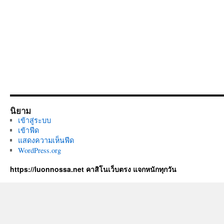
นิยาม
เข้าสู่ระบบ
เข้าฟีด
แสดงความเห็นฟีด
WordPress.org
https://luonnossa.net คาสิโนเว็บตรง แจกหนักทุกวัน