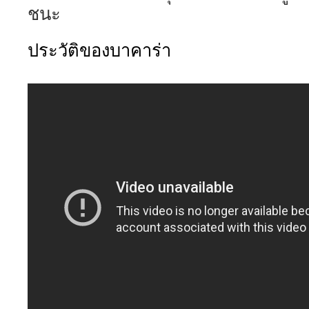
ชนะ
ประวัติของบาคาร่า