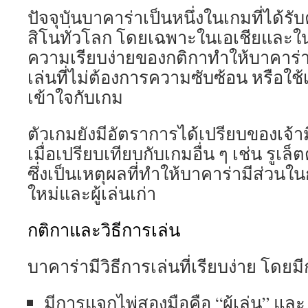
ปัจจุบันบาคาร่าเป็นหนึ่งในเกมที่ได้
สิโนทั่วโลก โดยเฉพาะในเอเชียและใ
ความเรียบง่ายของกติกาทำให้บาคาร่าเป
เล่นที่ไม่ต้องการความซับซ้อน หรือ
เข้าใจกับเกม
ตัวเกมยังมีอัตราการได้เปรียบของเจ้ามื
เมื่อเปรียบเทียบกับเกมอื่น ๆ เช่น รูเล
ซึ่งเป็นเหตุผลที่ทำให้บาคาร่ามีส่วนในกา
ใหม่และผู้เล่นเก่า
กติกาและวิธีการเล่น
บาคาร่ามีวิธีการเล่นที่เรียบง่าย โดยมีก
มีการแจกไพ่สองมือคือ “ผู้เล่น” และ 