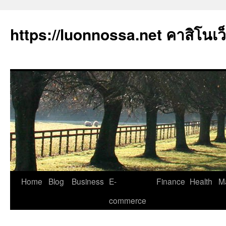
https://luonnossa.net คาสิโนเว
ข้าม
Home
Blog
Business
E-
Finance
Health
M
ไป
commerce
ยัง