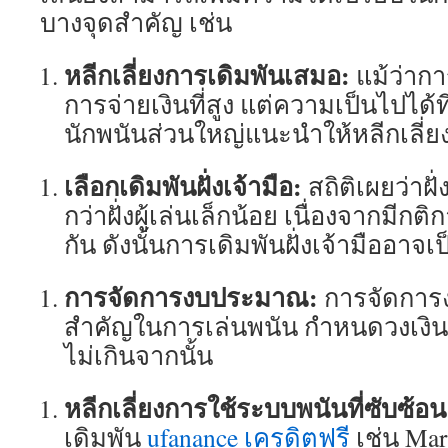
บางจุดสำคัญ เช่น
หลีกเลี่ยงการเดิมพันเสมอ:
แม้ว่ากา
การจ่ายเงินที่สูง แต่ความเป็นไปได้ที
นักพนันส่วนใหญ่แนะนำให้หลีกเลี่ยง
เลือกเดิมพันฝั่งเจ้ามือ:
สถิติเผยว่าฝั
กว่าฝั่งผู้เล่นเล็กน้อย เนื่องจากมีกติ
กัน ดังนั้นการเดิมพันฝั่งเจ้ามืออาจเป
การจัดการงบประมาณ:
การจัดการง
สำคัญในการเล่นพนัน กำหนดวงเงิน
ไม่เกินจากนั้น
หลีกเลี่ยงการใช้ระบบพนันที่ซับซ้อน
เดิมพัน
ufanance เครดิตฟรี
เช่น Mar