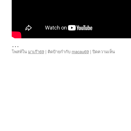
…
บน
โพสท์ใน
มาเก๊า69
|
ติดป้ายกำกับ
macau69
|
ปิดความเห็น
Macau6
สมัคร
macau69
7
JAN
69
macau6
สมัคร
เว็บ
ตรง
สาย
ทำ
กำไร