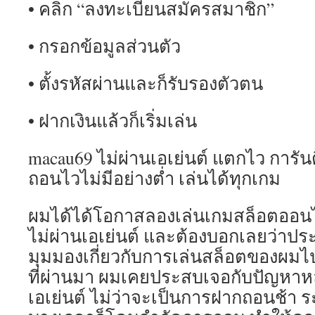
• คลิก “ลงทะเบียนสมัครสมาชิก”
• กรอกข้อมูลส่วนตัว
• ตั้งรหัสผ่านและก็รับรองตัวตน
• ฝากเงินแล้วก็เริ่มเล่น
macau69 ไม่ผ่านเอเย่นต์ แตกไว การ
ถอนไวไม่มีอย่างต่ำ เล่นได้ทุกเกม
ผมได้ได้โอกาสลองเล่นเกมสล็อตออนไล
ไม่ผ่านเอเย่นต์ และต้องบอกเลยว่าปร
มุมมองเกี่ยวกับการเล่นสล็อตของผมไป
ที่ผ่านมา ผมเคยประสบเจอกับปัญหาหล
เอเย่นต์ ไม่ว่าจะเป็นการฝากถอนช้า ร