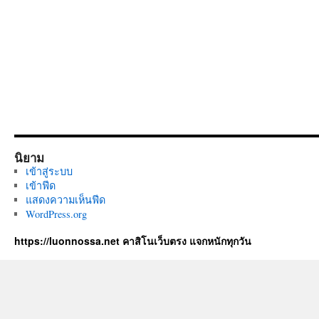
นิยาม
เข้าสู่ระบบ
เข้าฟีด
แสดงความเห็นฟีด
WordPress.org
https://luonnossa.net คาสิโนเว็บตรง แจกหนักทุกวัน