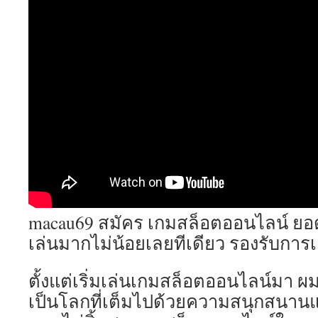
macau69 สมัคร เกมสล็อตออนไลน์ ยอดฮิ
เล่นมากไม่น้อยเลยทีเดียว รองรับการเ
ตั้งแต่เริ่มเล่นเกมสล็อตออนไลน์มา ผ
เป็นโลกที่เต็มไปด้วยความสนุกสนานแ