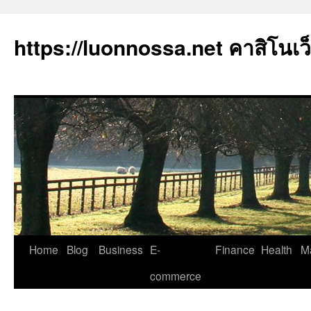
https://luonnossa.net คาสิโนเว
ข้าม
Home
Blog
Business
E-
Finance
Health
M
ไป
commerce
ยัง