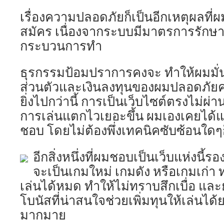
เรื่องความปลอดภัยก็เป็นอีกเหตุผลที่ผม
สมัคร เนื่องจากระบบมีมาตรการรักษาข
กระบวนการทำ
ธุรกรรมป้อมปราการคงจะ ทำให้ผมมั่นอ
ส่วนตัวและเงินลงทุนของผมปลอดภัยคร
ยิ่งไปกว่านี้ การเป็นเว็บไซต์ตรงไม่ผ่า
การเล่นแตกไวเยอะขึ้น ผมเองเคยได้แ
ชอบ โดยไม่ต้องพึ่งเทคนิคซับซ้อนใดๆ
อีกสิ่งหนึ่งที่ผมชอบเป็นเว็บแห่งนี้ร
จะเป็นเกมใหม่ เกมดัง หรือเกมเก่า
เล่นได้หมด ทำให้ไม่ทราบสึกเบื่อ และย
โบนัสที่น่าสนใจช่วยเพิ่มทุนให้เล่นได
มากมาย