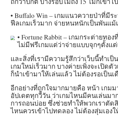
ถี่กว่าปกติ บางรอบไม่ถึง 15 ไม้ก็เข้าโ
• Buffalo Win – เกมแนวควายป่าที่มี
ฟีลเกมเร็วมาก จ่ายหนหนักเป็นพันแม้
• Fortune Rabbit – เกมกระต่ายทอ
ไม่มีฟรีเกมแต่ว่าจ่ายแบบจุกๆตั้งแ
และสิ่งที่เรามีความรู้สึกว่าเว็บนี้ทำเป
เกมใหม่เร็วมาก บางค่ายเพิ่งจะเปิดตัวเ
ก็นำเข้ามาให้เล่นแล้ว ไม่ต้องรอเป็นเด
อีกอย่างที่ถูกใจมากมายคือ หน้า เกมม
อัปเดตทุกวี่วัน ว่าเกมไหนมีคนเล่นม
การถอนบ่อย ซึ่งช่วยทำให้พวกเราตัดสิ
ไหนควรเข้าไปทดลอง ไม่ต้องสุ่มเองให