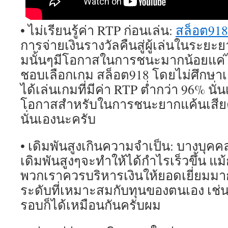
• ไม่เรียนรู้ค่า RTP ก่อนเล่น:
สล็อต918
การจ่ายเงินรางวัลคืนสู่ผู้เล่นในระยะยา
มนั้นๆมีโอกาสในการชนะมากน้อยแค่ไห
ชอบเลือกเกม สล็อต918 โดยไม่ศึกษาเล
ได้เล่นเกมที่มีค่า RTP ต่ำกว่า 96% นั
โอกาสสำหรับในการชนะยากแค้นเสียตังค
นั่นเองนะครับ
• เดิมพันสูงเกินความจำเป็น: บางบุคค
เดิมพันสูงๆจะทำให้ได้กำไรเร็วขึ้น แม้ก
พวกเราควรบริหารเงินให้ยอดเยี่ยมมากย
ระดับที่เหมาะสมกับทุนของตนเอง เช่น
รอบก็ได้เหมือนกันครับผม