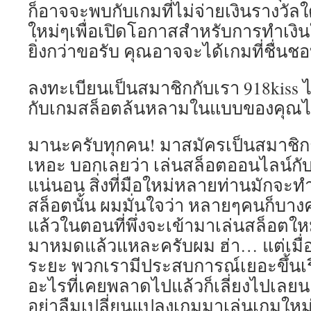
ก็อาจจะพบกับเกมที่ไม่จ่ายเงินรางวัล
ใหม่ๆเพื่อเปิดโอกาสสำหรับการทำเงินให้
ยิ่งกว่าขอรับ คุณอาจจะได้เกมที่ชื่นชอ
ลงทะเบียนเป็นสมาชิกกับเรา 918kiss ไ
กับเกมสล็อตล้นหลามในแบบของคุณได้
มานะครับทุกคน! มาสมัครเป็นสมาชิกกั
เหอะ บอกเลยว่า เล่นสล็อตออนไลน์กับ
แน่นอน สิ่งที่มือใหม่หลายท่านมักจะท
สล็อตนั้น ผมมั่นใจว่า หลายๆคนก็บา
แล้วในตอนที่พึ่งจะเข้ามาเล่นสล็อตใหม
มาหมดแล้วแหละครับผม ฮ่า… แต่เมื่อ
ระยะ พวกเรามีประสบการณ์เยอะขึ้นเรื่
อะไรที่เคยพลาดไปแล้วก็เลี่ยงไปเลย
อย่าลืมเปลี่ยนแปลงเกมมาเล่นเกมใหม