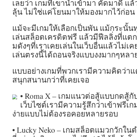
เลยว่า เกมที่เขานำเข้ามา คัดมาดี แล้ว
ลุ้น ไม่ใช่แค่โยนมาให้มองมากไว้ก่อน
แม้จะมีเกมให้เลือกเป็นพัน แม้กระนั้นท
เล่นสล็อตเครดิตฟรี แล้วมีฟีลลิ่งที่แต
มดังๆที่เราเคยเล่นในเว็บอื่นแล้วไม่เ
เล่นตรงนี้ได้ถอนจริงแบบงงมากๆหล
แบบอย่างเกมที่พวกเรามีความคิดว่าแต
สนุกสนานกว่าที่เคยเจอ
• Roma X – เกมแนวต่อสู้แบบกดสู้กั
เว็บไซต์เรามีความรู้สึกว่าเข้าฟรีเก
ง่ายแบบไม่ต้องรอคอยหลายรอบ
• Lucky Neko – เกมสล็อตแมวกวักในตำน