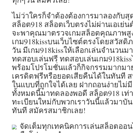
บาท
รับ
ไม่ว่าใครก็จำต้องต้องการมาลองกับส
ของ
สล็อต918 สล็อตเว็บตรงไม่ผ่านเอเย่นต์ที
ขวัญ
วัน
จะพาคุณมาตรวจเกมสล็อตคุณภาพสูงที
เกิด
เกม918kissบนเว็บไซต์ตรงโดยสวัสดิภ
300
บาท
วัน มีเกม918kissให้เลือกเล่นจำนวนม
ตอบ
ทดสอบเล่นฟรี ทดสอบเล่นเกม918kiss
โจทย์
ทุก
พร้อมโปรโมชั่นแล้วก็กิจกรรมมากม
ความ
เครดิตฟรีหรือยอดเสียคืนได้ในทันที ส
ต้องการ
918kiss
ในแบบที่ถูกใจได้เลย ฝากถอนง่ายไม่มี
เข้าใจ
ทั้งหมดนี้มาทดลองพอดี สล็อต918 เท่า
สาย
ทะเบียนใหม่กับพวกเราวันนี้แล้วมาบัน
ทุน
น้อย
ทันที สมัครสมาชิกเลย!
Top
68
by
จัดเต็มทุกเทคนิคการเล่นสล็อตออนไล
Michale