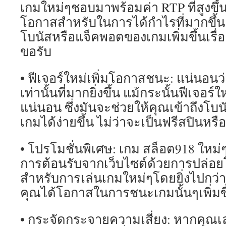
เกมใหม่ๆชอบมาพร้อมค่า RTP ที่สูงขึ้น 
โอกาสสำหรับในการได้กำไรที่มากขึ้น 
โบนัสหรือแจ็คพอตของเกมเพิ่มขึ้นเรื่อ
ขอรับ
• ฟีเจอร์ใหม่เพิ่มโอกาสชนะ: แน่นอนว่
เท่านั้นที่มากยิ่งขึ้น แม้กระนั้นฟีเจอร
แน่นอน ซึ่งมันจะช่วยให้คุณเข้าถึงโ
เกมได้ง่ายขึ้น ไม่ว่าจะเป็นฟรีสปินหรื
• โปรโมชั่นพิเศษ: เกม สล็อต918 ใหม่ๆ
การต้อนรับจากเว็บไซต์ด้วยการปล่อย
สำหรับการเล่นเกมใหม่ๆโดยยิ่งไปกว่านั้
คุณได้โอกาสในการชนะเกมนั้นๆเพิ่มขึ้
• กระจัดกระจายความเสี่ยง: หากคุณเล