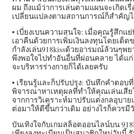
ผม ถึงแม้ว่าการเล่นตามแผนจะเกิดเรื่อง
เปลี่ยนแปลงตามสถานการณ์ก็สำคัญไม
• เบี่ยงเบนความสนใจ: เมื่อคุณรู้สึกแย่ท
เอาคืนด้วยการเพิ่มเงินลงทุนโดยเด็ด
กำลังเล่น918kissด้วยอารมณ์ล้วนๆพย
พึงพอใจไปทำอันอื่นที่ผ่อนคลาย ได้แก่ 
จะบริหารร่างกายก็ได้เลยครับ
• เรียนรู้และก็ปรับปรุง: บันทึกคำตอบที
พิจารณาหาเหตุผลที่ทำให้คุณเล่นเสียใ
จากการวิเคราะห์มาปรับแต่งกลอุบายแล
ต่อมาให้ดีขึ้นกว่าเดิม อย่างไรก็ควรม
บันเทิงใจกับเกมสล็อตออนไลน์บน 918ki
เพียงลงทะเบียนเป็นสมาชิกใหม่วันนี้ ร