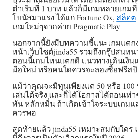
ต่ำเริ่มที่ 1 บาท แล้วก็มีเกมหลายเกมที่
โบนัสมาแรง ได้แก่ Fortune Ox,
สล็อต
เกมใหม่ๆจากค่าย Pragmatic Play
นอกจากนี้ยังมีบทความชี้แนะเกมแตก
หน้าเว็บไซต์jinda55 รวมถึงกรุ๊ปสนทนาที
ตอนนี้เกมไหนแตกดี แนวทางเดินเงิน
มือใหม่ หรือคนใดควรจะลองซื้อฟรีส
แม้ว่าคุณจะมีทุนเพียงแค่ 50 หรือ 100
เล่นได้จริง และก็ได้โอกาสได้ถอนเท่าๆกั
พัน หลักหมื่น ถ้าเกิดเข้าใจระบบเกมและร
ควรพอ
สุดท้ายแล้ว jinda55 เหมาะสมกับใคร 
นี้ถึงควรเป็นตัวเลือกแรกในปี 2026