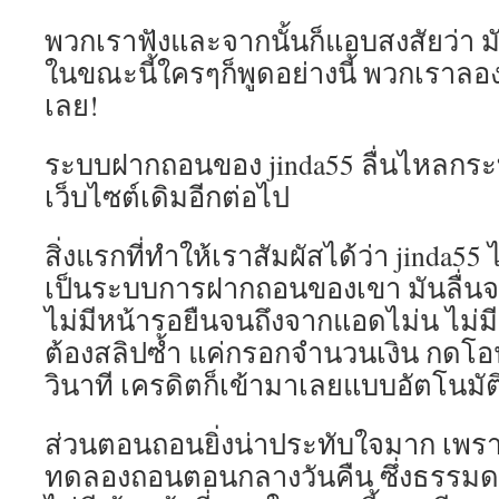
พวกเราฟังและจากนั้นก็แอบสงสัยว่า 
ในขณะนี้ใครๆก็พูดอย่างนี้ พวกเราล
เลย!
ระบบฝากถอนของ jinda55 ลื่นไหลกระท
เว็บไซต์เดิมอีกต่อไป
สิ่งแรกที่ทำให้เราสัมผัสได้ว่า jinda55 
เป็นระบบการฝากถอนของเขา มันลื่นจ
ไม่มีหน้ารอยืนจนถึงจากแอดไม่น ไม่มีป
ต้องสลิปซ้ำ แค่กรอกจำนวนเงิน กดโอน
วินาที เครดิตก็เข้ามาเลยแบบอัตโนมัต
ส่วนตอนถอนยิ่งน่าประทับใจมาก เพรา
ทดลองถอนตอนกลางวันคืน ซึ่งธรรมด