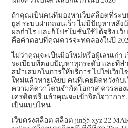
ถ้าคุณเป็นคนที่มองหาเว็บสล็อตที่ระบ
ยูส ระบบฝากถอนเร็ว ไม่มีปัญหาหลังบ
ผลกำไร และก็โปรโมชั่นใช้ได้จริง เว็
คือคำตอบที่คุณควรจะทดลองในปี 2026
ไม่ว่าคุณจะเป็นมือใหม่หรือผู้เล่นเก่า 
ระเบียบที่ตอบปัญหาทุกระดับ และที่ส
สม่ำเสมอในการให้บริการ ไม่ใช่เว็บไซ
ใหม่แล้วหายเงียบ คนที่เคยผิดหวังกับเว
ความคิดว่าโดนจำกัดโอกาส ควรลองเป
เครดิตฟรี แล้วคุณจะเข้าจิตใจว่าการเล
เป็นแบบไหน
เว็บตรงสล็อต สล็อต jin55.xyz 22 MAR