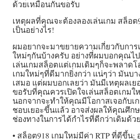
ด้วยเหมือนกันขอรับ
เหตุผลที่คุณจะต้องลองเล่นเกม สล็อต
เป็นอย่างไร!
ผมอยากจะมาขยายความเกี่ยวกับการเ
ใหม่ๆกันบ้างครับ อย่างที่ผมบอกคุณไปแ
เล่นเกมสล็อตแต่เกมเดิมๆก็จะพลาด
เกมใหม่ๆที่ดีมากยิ่งกว่า แน่ๆว่า มันบา
เสมอ แต่ผมบอกเลยว่า มันมีเหตุผลเ
ขอรับที่คุณควรเปิดใจเล่นสล็อตเกมให
นอกจากจะทำให้คุณมีโอกาสเจอกับเ
ชอบเยอะขึ้นแล้ว อาจส่งผลให้คุณศึ
ช่องทางในการได้กำไรที่ดีกว่าเดิมด้วย
• สล็อต918 เกมใหม่มีค่า RTP ที่ดีขึ้น