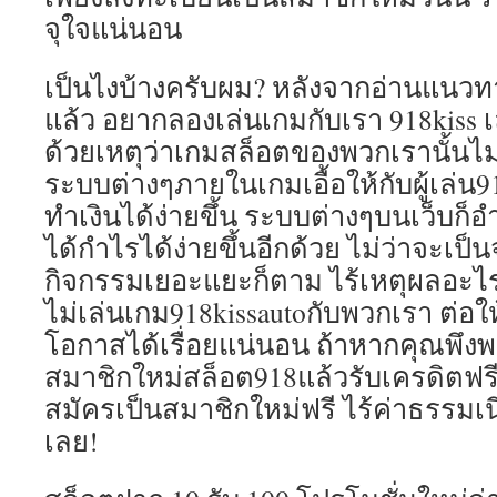
จุใจแน่นอน
เป็นไงบ้างครับผม? หลังจากอ่านแนว
แล้ว อยากลองเล่นเกมกับเรา 918kiss 
ด้วยเหตุว่าเกมสล็อตของพวกเรานั้นไ
ระบบต่างๆภายในเกมเอื้อให้กับผู้เล่น
ทำเงินได้ง่ายขึ้น ระบบต่างๆบนเว็บก
ได้กำไรได้ง่ายขึ้นอีกด้วย ไม่ว่าจะเป
กิจกรรมเยอะแยะก็ตาม ไร้เหตุผลอะไ
ไม่เล่นเกม918kissautoกับพวกเรา ต่อให้เ
โอกาสได้เรื่อยแน่นอน ถ้าหากคุณพึงพ
สมาชิกใหม่สล็อต918แล้วรับเครดิตฟรี
สมัครเป็นสมาชิกใหม่ฟรี ไร้ค่าธรรมเ
เลย!