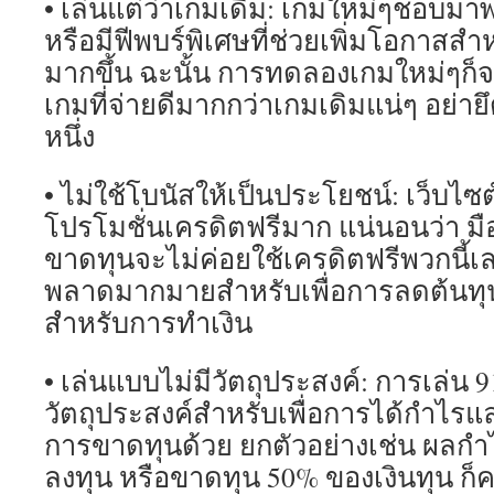
• เล่นแต่ว่าเกมเดิม: เกมใหม่ๆชอบมาพร้
หรือมีฟีพบร์พิเศษที่ช่วยเพิ่มโอกาสส
มากขึ้น ฉะนั้น การทดลองเกมใหม่ๆก็จ
เกมที่จ่ายดีมากกว่าเกมเดิมแน่ๆ อย่า
หนึ่ง
• ไม่ใช้โบนัสให้เป็นประโยชน์: เว็บ
โปรโมชั่นเครดิตฟรีมาก แน่นอนว่า มือ
ขาดทุนจะไม่ค่อยใช้เครดิตฟรีพวกนี้เล
พลาดมากมายสำหรับเพื่อการลดต้นทุ
สำหรับการทำเงิน
• เล่นแบบไม่มีวัตถุประสงค์: การเล่น 91
วัตถุประสงค์สำหรับเพื่อการได้กำไรแ
การขาดทุนด้วย ยกตัวอย่างเช่น ผลกำไ
ลงทุน หรือขาดทุน 50% ของเงินทุน ก็