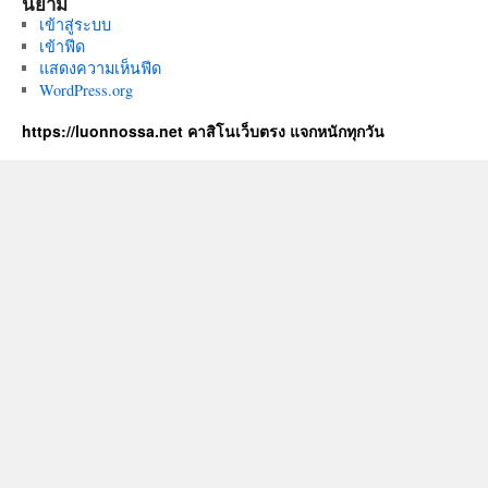
นิยาม
ตรง
เข้าสู่ระบบ
แตก
เข้าฟีด
ง่าย
แสดงความเห็นฟีด
พนัน
WordPress.org
เว็บ
ใหญ่
https://luonnossa.net คาสิโนเว็บตรง แจกหนักทุกวัน
918kiss
ใหม่
ล่าสุด
Top
8
by
Latesh
สล็อต9
918kiss
14
March
68