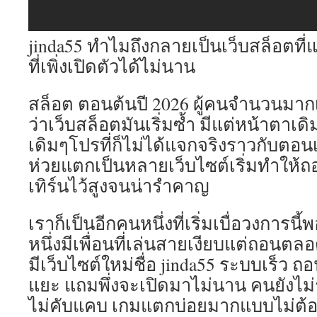
jinda55 ทำไมถึงกลายเป็นเว็บสล็อตที่แร
ที่เพิ่งเปิดตัวได้ไม่นาน
สล็อต ตอนต้นปี 2026 ผู้คนจำนวนมากเร
ว่าเว็บสล็อตมันเริ่มซ้ำ มีแต่หน้าตาเ
เดิมๆโปรที่ก็ไม่ได้แจกจริงราวกับตอนเ
ห่วยแตกเป็นหลายเว็บไซต์เริ่มทำให้ถอน
เทิร์นไว้สูงจนน่ารำคาญ
เราก็เป็นอีกคนหนึ่งที่เริ่มเบื่อวงการนี
หนึ่งมีเพื่อนที่เล่นสายเงียบแต่ถอนตล
มีเว็บไซต์ใหม่ชื่อ jinda55 ระบบเร็ว ถ
แยะ แถมพึ่งจะเปิดมาไม่นาน คนยังไม่ร
ไม่คับแคบ เกมแตกบ่อยมากแบบไม่ต้