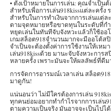
• ตั้งเป้าหมายในการเล่น: คุณจำเป็น
สำหรับเพื่อการเล่น918kissแต่ละครั้ง 
สำหรับในการทำเงินจากการเล่นแต่ละคร
ตามจุดหมายหรือขาดทุนในระดับที่กำห
หยุดเล่นในทันทีจับจังหวะแล้วก็ใช้ออโ
เกมสล็อต918จำนวนมากจะมีออโต้สปินใ
จำเป็นจะต้องตั้งค่าการใช้งานให้เหม
เล่น918kissด้วย มานะจับจังหวะการสป
หลายครั้ง เพราะมันจะให้ผลลัพธ์ที่ดีม
การจัดการอารมณ์เวลาเล่น สล็อต918 
มาดูกัน!
แน่นอนว่า ไม่มีใครต้องการเล่น 918ki
ทุกคนย่อมอยากทำกำไรจากการเล่น918k
ตามความเป็นจริง มันอาจจะเป็นไปได้ว่