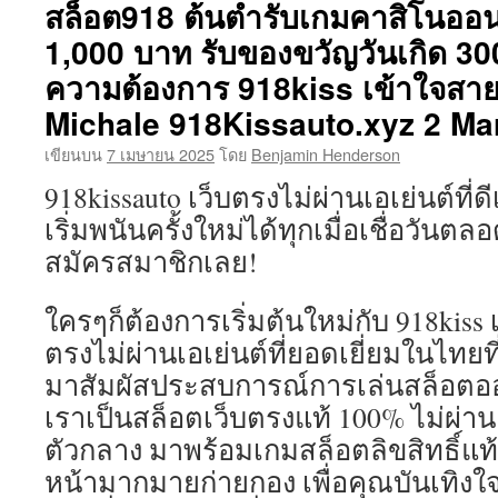
สล็อต918 ต้นตำรับเกมคาสิโนออน
1,000 บาท รับของขวัญวันเกิด 3
ความต้องการ 918kiss เข้าใจสาย
Michale 918Kissauto.xyz 2 Ma
เขียนบน
7 เมษายน 2025
โดย
Benjamin Henderson
918kissauto เว็บตรงไม่ผ่านเอเย่นต์ที่ดี
เริ่มพนันครั้งใหม่ได้ทุกเมื่อเชื่อวันต
สมัครสมาชิกเลย!
ใครๆก็ต้องการเริ่มต้นใหม่กับ 918kiss เ
ตรงไม่ผ่านเอเย่นต์ที่ยอดเยี่ยมในไทยท
มาสัมผัสประสบการณ์การเล่นสล็อตออน
เราเป็นสล็อตเว็บตรงแท้ 100% ไม่ผ่านเ
ตัวกลาง มาพร้อมเกมสล็อตลิขสิทธิ์แท
หน้ามากมายก่ายกอง เพื่อคุณบันเทิงใจก