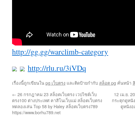
http://gg.gg/warclimb-category
http://rlu.ru/3iVDq
เรื่องนี้ถูกเขียนใน
pg เว็บตรง
และติดป้ายกำกับ
สล็อต pg
คั่นหน้า
ล
←
26 กรกฎาคม 23 สล็อตเว็บตรง เวปไซต์เว็บ
12 เม.ย. 2
ตรง100 ต่างประเทศ คาสิโนเว็บแม่ สล็อตเว็บตรง
กระตุกดูหนัง
ทดลองเล่น Top 58 by Haley สล็อตเว็บตรง789
ดูหนัง
https://www.borhu789.net