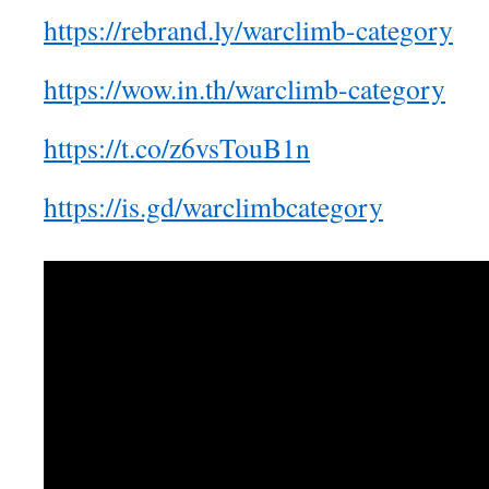
https://rebrand.ly/warclimb-category
https://wow.in.th/warclimb-category
https://t.co/z6vsTouB1n
https://is.gd/warclimbcategory