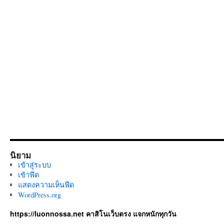
นิยาม
เข้าสู่ระบบ
เข้าฟีด
แสดงความเห็นฟีด
WordPress.org
https://luonnossa.net คาสิโนเว็บตรง แจกหนักทุกวัน