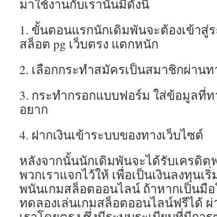
มาใช้งานกับเรานั้นมีดังนี้
1. ขั้นตอนแรกนักเดิมพันจะต้องเข้าสู
สล็อต pg เว็บตรง แตกหนัก
2. เลือกกระทำสมัครเป็นสมาชิกผ่านท
3. กระทำกรอกแบบฟอร์ม ใส่ข้อมูลที
อยาก
4. ฝากเงินเข้าระบบของทางเว็บไซต์
หลังจากนั้นนักเดิมพันจะได้รับเครดิตฟ
พวกเราแจกไว้ให้ เพื่อเป็นเงินลงทุนเ
พนันเกมสล็อตออนไลน์ ถ้าหากเป็นมือ
ทดลองเล่นเกมสล็อตออนไลน์ฟรีได้ ผ่
เราโดยตรง ซึ่งมีระบบระเบียบที่มีกา