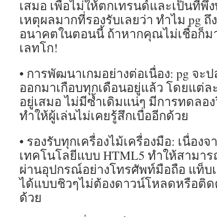
เสมอ เพื่อไม่ให้ตกเทรนด์และเป็นที่พ
เหตุผลมากที่รองรับเลยว่า ทำไม pg ถึ
อนาคตในตอนนี้ ถ้าหากคุณไม่เชื่อก็ม
เลทโก!
• การพัฒนาเกมอย่างต่อเนื่อง: pg จะ
ออกมาเกือบทุกเดือนอยู่แล้ว โดยแต่
อยู่เสมอ ไม่มีซ้ำเดิมแน่ๆ มีการทดลอง
ทำให้ผู้เล่นไม่เคยรู้สึกเบื่ออีกด้วย
• รองรับทุกเครื่องไม้เครื่องมือ: เนื่องจ
เทคโนโลยีแบบ HTML5 ทำให้สามารถ
ผ่านอุปกรณ์อย่างโทรศัพท์มือถือ แท็บ
ได้แบบชิวๆไม่ต้องดาวน์โหลดหรือติดต
ด้วย