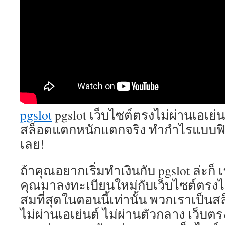
pgslot
pgslot เว็บไซต์ตรงไม่ผ่านเอเย่
สล็อตแตกหนักแตกจริง ทำกำไรแบบฟิน
เลย!
ถ้าคุณอยากเริ่มทำเงินกับ pgslot ล่ะก็ 
คุณมาลงทะเบียนใหม่กับเว็บไซต์ตรงไม่
สมที่สุดในตอนนี้เท่านั้น พวกเราเป็น
ไม่ผ่านเอเย่นต์ ไม่ผ่านตัวกลาง เว็บตร