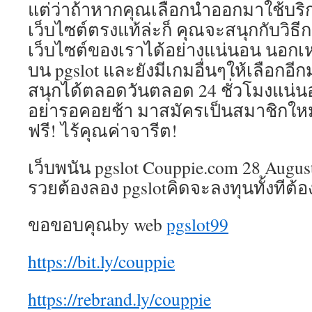
แต่ว่าถ้าหากคุณเลือกนำออกมาใช้บริ
เว็บไซต์ตรงแท้ล่ะก็ คุณจะสนุกกับวิ
เว็บไซต์ของเราได้อย่างแน่นอน นอก
บน pgslot และยังมีเกมอื่นๆให้เลือกอี
สนุกได้ตลอดวันตลอด 24 ชั่วโมงแน่นอ
อย่ารอคอยช้า มาสมัครเป็นสมาชิกใหม่ไ
ฟรี! ไร้คุณค่าจารีต!
เว็บพนัน pgslot Couppie.com 28 Augus
รวยต้องลอง pgslotคิดจะลงทุนทั้งทีต้องที
ขอขอบคุณby web
pgslot99
https://bit.ly/couppie
https://rebrand.ly/couppie