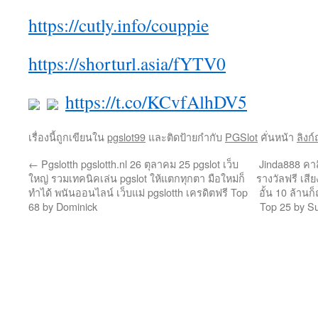
https://cutly.info/couppie
https://shorturl.asia/fYTV0
https://t.co/KCvfAlhDV5
เรื่องนี้ถูกเขียนใน
pgslot99
และติดป้ายกำกับ
PGSlot
คั่นหน้า
ลิงก
←
Pgslotth pgslotth.nl 26 ตุลาคม 25 pgslot เว็บ
Jinda888 คาส
ใหญ่ รวมเทคนิคเล่น pgslot ให้แตกทุกตา มือใหม่ก็
รางวัลฟรี เสี
ทำได้ พนันออนไลน์ เว็บแม่ pgslotth เครดิตฟรี Top
อั้น 10 ล้านก
68 by Dominick
Top 25 by S