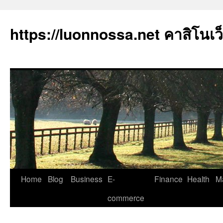
https://luonnossa.net คาสิโนเว
ข้าม
Home
Blog
Business
E-
Finance
Health
M
ไป
commerce
ยัง