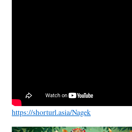
https://shorturl.asia/Nagek