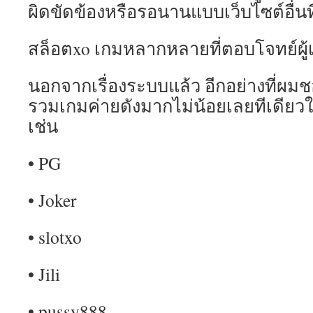
ผิดขัดข้องหรือรอนานแบบเว็บไซต์อื่น
สล็อตxo เกมหลากหลายที่ตอบโจทย์ผู้เ
นอกจากเรื่องระบบแล้ว อีกอย่างที่ผมชอ
รวมเกมค่ายดังมากไม่น้อยเลยทีเดียวใ
เช่น
• PG
• Joker
• slotxo
• Jili
• pussy888