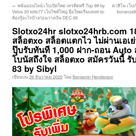
←
พนันออนไลน์ เว็บเปิดใหม่ เครดิตฟรี Top 98 by
คาสิโน เว็บเ
เนื้อหา
Velva 30 lotto77 เว็บไซต์ใหญ่ มือใหม่เริ่มแทงหวย:
bonanza99
ต้องรู้อะไรบ้างก่อนวางเงิน DEC 68
Slotxo24hr slotxo24hrb.com 1
สล็อตxo สล็อตแตกไว ไม่ผ่านเอเย่
ปุ๊บรับทันที 1,000 ฝาก-ถอน Auto 
โบนัสถึงใจ สล็อตxo สมัครวันนี้ รั
83 by Sibyl
เขียนบน
26 ธันวาคม 2025
โดย
Benjamin Henderson