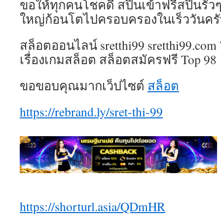
ขอให้ทุกคนโชคดี สปินเข้าฟรีสปินรัว
ใหญ่ก้อนโตไปครอบครองในเร็ววันครั
สล็อตออนไลน์ sretthi99 sretthi99.com 
เรื่องเกมสล็อต สล็อตสมัครฟรี Top 98
ขอขอบคุณมากเว็ปไซต์
สล็อต
https://rebrand.ly/sret-thi-99
https://shorturl.asia/QDmHR