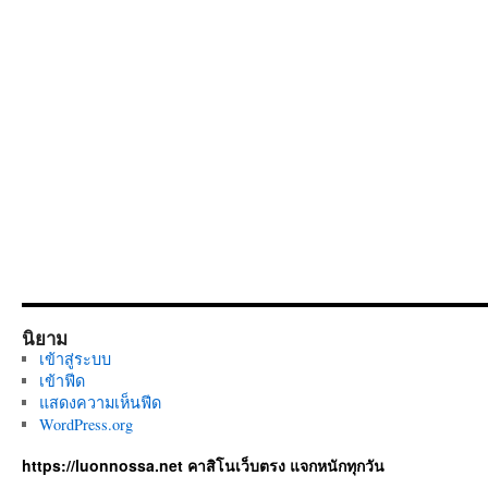
นิยาม
เข้าสู่ระบบ
เข้าฟีด
แสดงความเห็นฟีด
WordPress.org
https://luonnossa.net คาสิโนเว็บตรง แจกหนักทุกวัน