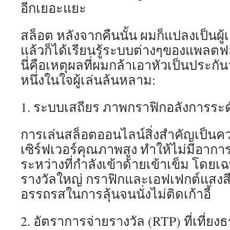
อีกเยอะแยะ
สล็อต หลังจากคืนนั้น ผมก็แปลงเป็นผู
แล้วก็ได้เรียนรู้ระบบต่างๆของแพลตฟอร
นี่คือเหตุผลที่ผมกล้าเอาหัวเป็นประกัน
หนึ่งในใจผู้เล่นล้นหลาม:
1. ระบบเสถียร ภาพกราฟิกอลังการระด
การเล่นสล็อตออนไลน์สิ่งสำคัญเป็นควา
เซิร์ฟเวอร์คุณภาพสูง ทำให้ไม่มีอาก
ระหว่างที่กำลังเข้าด้ายเข้าเข็ม โดยเฉพ
รางวัลใหญ่ กราฟิกและเอฟเฟกต์แสงสีเ
อรรถรสในการลุ้นจนนั่งไม่ติดเก้าอี้
2. อัตราการจ่ายรางวัล (RTP) ที่เที่ยง