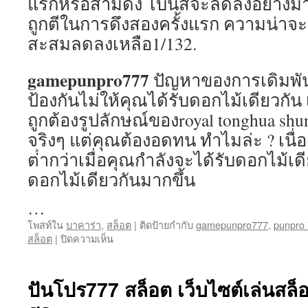
แรกหรือสามดึง โบนัสจะลดลงอย่างมาก
ถูกตีในการดึงสองครั้งแรก ความน่าจ
สะสมลดลงเหลือ1/132.
gamepunpro777
ปัญหาของการเดิมพันข
ป้องกันไม่ให้คุณได้รับดอกไม้เดียวกัน 
ถูกต้องรูปลักษณ์ของroyal tonghua shunเ
จริงๆ แต่คุณต้องอดทน ทําไมล่ะ ? เนื่
ต่ํากว่าเมื่อคุณกําลังจะได้รับดอกไม้เ
ดอกไม้เดียวกันมากขึ้น
…
โพสท์ใน
บาคาร่า
,
สล็อต
|
ติดป้ายกำกับ
gamepunpro777
,
punpro
บน
สล็อต
|
ปิดความเห็น
ปัน
โปร777
คา
ปันโปร777 สล็อต เว็บไซต์เล่นสล็อต
สิ
โน