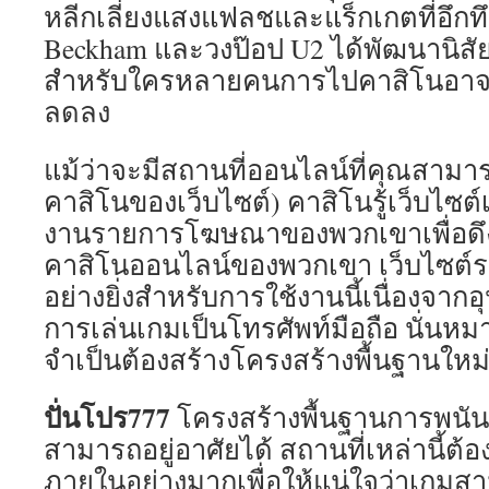
หลีกเลี่ยงแสงแฟลชและแร็กเกตที่อึกท
Beckham และวงป๊อป U2 ได้พัฒนานิสั
สำหรับใครหลายคนการไปคาสิโนอาจสน
ลดลง
แม้ว่าจะมีสถานที่ออนไลน์ที่คุณสามาร
คาสิโนของเว็บไซต์) คาสิโนรู้เว็บไซต์
งานรายการโฆษณาของพวกเขาเพื่อดึงดู
คาสิโนออนไลน์ของพวกเขา เว็บไซต์
อย่างยิ่งสำหรับการใช้งานนี้เนื่องจากอ
การเล่นเกมเป็นโทรศัพท์มือถือ นั่นห
จำเป็นต้องสร้างโครงสร้างพื้นฐานใหม่
ปั่นโปร777
โครงสร้างพื้นฐานการพนัน
สามารถอยู่อาศัยได้ สถานที่เหล่านี้
ภายในอย่างมากเพื่อให้แน่ใจว่าเกมส