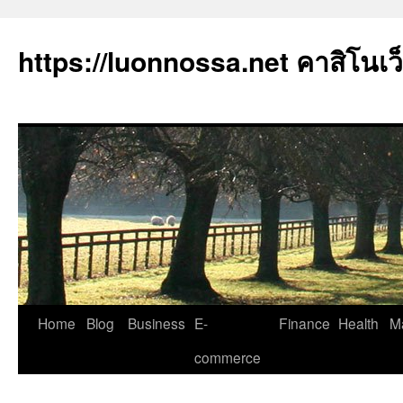
https://luonnossa.net คาสิโนเว
ข้าม
Home
Blog
Business
E-
Finance
Health
M
ไป
commerce
ยัง