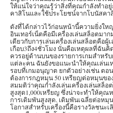
ให้แน่ใจว่าคุณรู้ว่าสิ่งที่คุณกําลังทําอ
คาสิโนและใช้ประโยชน์จากโบนัสคาสิโน
ดังที่ได้กล่าวไว้ก่อนหน้านี้ความยิ่ง
อินเทอร์เน็ตคือมีเครื่องเล่นสล็อตมาก
เดียวกับการเล่นเครื่องเล่นสล็อตคือผู้เล
เกือบ3ถึง4ชั่วโมง นั่นคือเหตุผลที่ฉัน
ควรอยู่ด้านบนของรายการเกมสําหรับผ
แต่ละคน ฉันยังขอแนะนําให้คุณเล่นเ
รอบที่เกมอนุญาต ยกตัวอย่างเช่น ตอน
ต้องการกฎหมุน 50 เหรียญต่อหมุนของ
สมมติว่าคุณกําลังเล่นเครื่องเล่นสล็อต
สูงสุด1,000เหรียญ ซึ่งน่าจะทําให้คุณห
การเดิมพันสูงสุด. เดิมพันเฉลี่ยต่อหมุน
โอกาสสําหรับเครื่องนี้คือรางวัลชนะเล