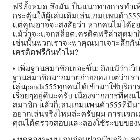
ฟรีทั้งหมด ซึ่งมันเป็นแนวทางการทำเพื
กระตุ้นให้ผู้เล่นเดิมเล่นเกมแพนด้า55
แต่คุณอาจจะสงสัยว่า หากคนไม่ได้อยาก
แม้ว่าจะแจกสล็อตเครดิตฟรีล่าสุดมาก็ไ
เช่นนั้นพวกเราจะพาคุณมาเจาะลึกกัน
เครดิตฟรีกันทำไม?
• เพิ่มฐานสมาชิกเยอะขึ้น: ถึงแม้ว่า
ฐานสมาชิกมากมายก่ายกอง แต่ว่าเราก
เล่นpanda555ทุกคนได้เข้ามาใช้บริกา
เรื่อยๆอยู่ดีนะครับ เนื่องจากการที่ค
สมาชิก แล้วก็เล่นเกมแพนด้า555ที่มีมา
อยากเล่นจริงไหมล่ะครับผม การแจกเค
คุณได้ตรวจสอบและลองใช้ระบบของพว
• ทดลองระบบเกมก่อนฝากเงินจริง: 