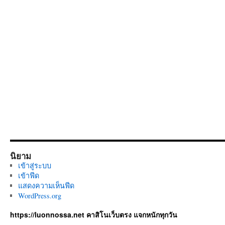
นิยาม
เข้าสู่ระบบ
เข้าฟีด
แสดงความเห็นฟีด
WordPress.org
https://luonnossa.net คาสิโนเว็บตรง แจกหนักทุกวัน