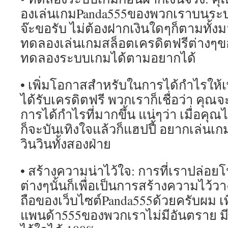
องเล่นเกมPanda555ของพวกเราบนระ
จ๊ะขอรับ ไม่ต้องฝากเงินใดๆก็ตามทั้งมว
ทดลองเล่นเกมสล็อตเครดิตฟรีต่างๆข
ทดลองระบบเกมได้ตามอยากได้
• เพิ่มโอกาสสำหรับในการได้กำไรให้เพิ่
ได้รับเครดิตฟรี พวกเราก็เชื่อว่า คุ
การได้กำไรที่มากขึ้น แน่ๆว่า เมื่อคุณ
ก็จะบันเทิงใจแล้วก็แฮปปี้ อยากเล่นเ
วินวินทั้งสองฝ่าย
• สร้างความน่าไว้ใจ: การที่เราปล่อย
ต่างๆนั้นก็เพื่อเป็นการสร้างความไว้
ถือของเว็บไซต์Panda555ด้วยครับผม เพื
แพนด้า555ของพวกเราไม่มีอันตราย มีแ