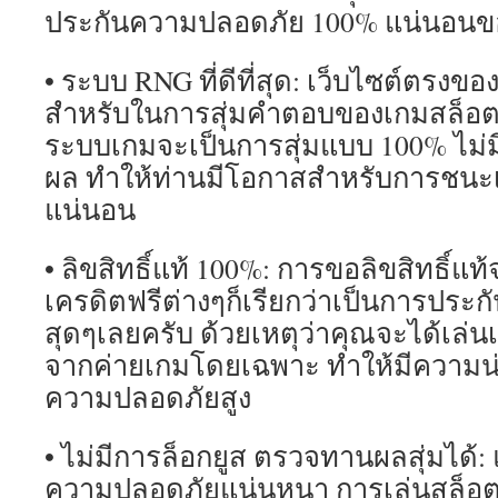
ประกันความปลอดภัย 100% แน่นอนข
• ระบบ RNG ที่ดีที่สุด: เว็บไซต์ตรง
สำหรับในการสุ่มคำตอบของเกมสล็อตเ
ระบบเกมจะเป็นการสุ่มแบบ 100% ไม่ม
ผล ทำให้ท่านมีโอกาสสำหรับการชนะเ
แน่นอน
• ลิขสิทธิ์แท้ 100%: การขอลิขสิทธิ์แ
เครดิตฟรีต่างๆก็เรียกว่าเป็นการประ
สุดๆเลยครับ ด้วยเหตุว่าคุณจะได้เล่น
จากค่ายเกมโดยเฉพาะ ทำให้มีความน่า
ความปลอดภัยสูง
• ไม่มีการล็อกยูส ตรวจทานผลสุ่มได้:
ความปลอดภัยแน่นหนา การเล่นสล็อตเค