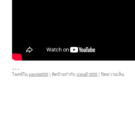
…
บน
โพสท์ใน
panda555
|
ติดป้ายกำกับ
แพนด้า555
|
ปิดความเห็น
เว็บ
แม่
สล็อต
เครดิ
ฟรี
ใหม่
ล่าสุด
Top
88
by