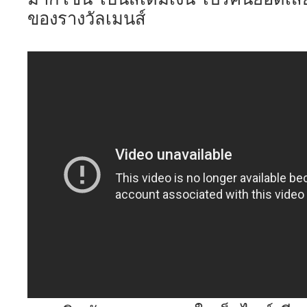
ของรางวัลเมนส์