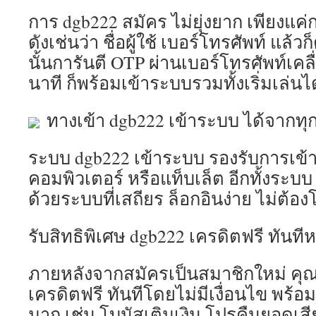
การ dgb222 สมัคร ไม่ยุ่งยาก เพียงแค่ก
ดังเช่นว่า ชื่อผู้ใช้ เบอร์โทรศัพท์ แล้ว
นั้นการันตี OTP ผ่านเบอร์โทรศัพท์เคลื่
นาที ก็พร้อมเข้าระบบรวมทั้งเริ่มเล่นไ
ทางเข้า dgb222 เข้าระบบ ได้จากทุก
ระบบ dgb222 เข้าระบบ รองรับการเข้า
คอมพิวเตอร์ หรือแท็บเล็ต อีกทั้งระบบ
ด้วยระบบที่เสถียร ล็อกอินง่าย ไม่ต้
รับสิทธิพิเศษ dgb222 เครดิตฟรี ทันที
ภายหลังจากสมัครเป็นสมาชิกใหม่ คุณ
เครดิตฟรี ทันทีโดยไม่มีเงื่อนไข พร้อ
มาก เช่น โบนัสเติมเงิน โปรคืนยอดเส