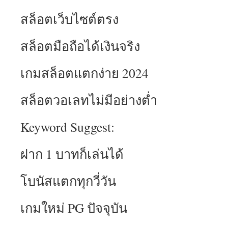
สล็อตเว็บไซต์ตรง
สล็อตมือถือได้เงินจริง
เกมสล็อตแตกง่าย 2024
สล็อตวอเลทไม่มีอย่างต่ำ
Keyword Suggest:
ฝาก 1 บาทก็เล่นได้
โบนัสแตกทุกวี่วัน
เกมใหม่ PG ปัจจุบัน