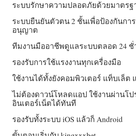
ระบบรักษาความปลอดภัยด้วยมาตรฐ
ระบบยืนยันตัวตน 2 ชั้นเพื่อป้องกันการ
อนุญาต
ทีมงานมืออาชีพดูแลระบบตลอด 24 ชั
รองรับการใช้แรงงานทุกเครื่องมือ
ใช้งานได้ทั้งยังคอมพิวเตอร์ แท็บเล็
ไม่ต้องดาวน์โหลดแอป ใช้งานผ่านโป
อินเตอร์เน็ตได้ทันที
รองรับทั้งระบบ iOS แล้วก็ Android
ขั้นตอนเริ่มกับ kingxxxbet