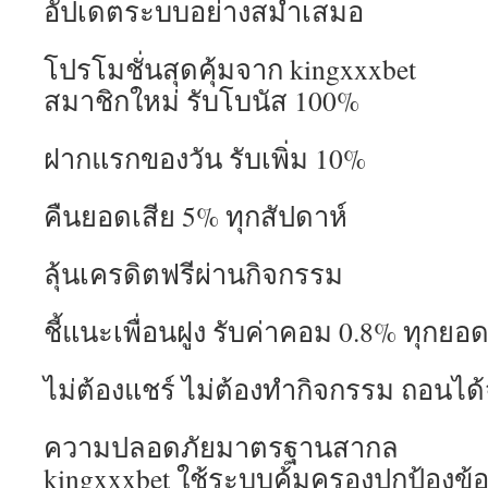
อัปเดตระบบอย่างสม่ำเสมอ
โปรโมชั่นสุดคุ้มจาก kingxxxbet
สมาชิกใหม่ รับโบนัส 100%
ฝากแรกของวัน รับเพิ่ม 10%
คืนยอดเสีย 5% ทุกสัปดาห์
ลุ้นเครดิตฟรีผ่านกิจกรรม
ชี้แนะเพื่อนฝูง รับค่าคอม 0.8% ทุกยอด
ไม่ต้องแชร์ ไม่ต้องทำกิจกรรม ถอนได้
ความปลอดภัยมาตรฐานสากล
kingxxxbet ใช้ระบบคุ้มครองปกป้องข