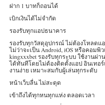
ฝาก 1 บาทก็ถอนได้
เบิกเงินได้ไม่จำกัด
รองรับทุกแอปธนาคาร
รองรับทุกวัสดุอุปกรณ์ ไม่ต้องโหลดแ
ไม่ว่าจะเป็น Android, iOS หรือคอมพิ
kingxxxbet รองรับทุกระบบ ใช้งานผ่
ได้ทันทีโดยไม่ต้องติดตั้งแอป อินเทอ
งานง่าย เหมาะสมกับผู้เล่นทุกระดับ
หน้าเว็บลื่น ไม่สะดุด
เข้าถึงได้ทุกหนทุกแห่ง ตลอดเวลา