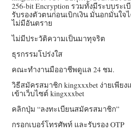
256-bit Encryption รวมทั้งมีระบบระเ
รับรองตัวตนก่อนเบิกเงิน มั่นอกมั่นใจ
ไม่มีอันตราย
ไม่มีประวัติความเป็นมาทุจริต
ธุรกรรมโปร่งใส
คณะทำงานมืออาชีพดูแล 24 ชม.
วิธีสมัครสมาชิก kingxxxbet ง่ายเพียงแ
เข้าเว็บไซต์ kingxxxbet
คลิกปุ่ม “ลงทะเบียนสมัครสมาชิก”
กรอกเบอร์โทรศัพท์ และรับรอง OTP