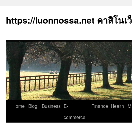
https://luonnossa.net คาสิโนเว
ข้าม
Home
Blog
Business
E-
Finance
Health
M
ไป
commerce
ยัง