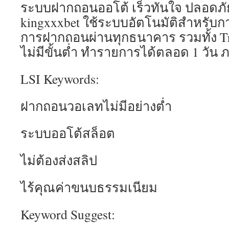
ระบบฝากถอนออโต้ เร็วทันใจ ปลอดภั
kingxxxbet ใช้ระบบอัตโนมัติสำหรับ
การฝากถอนผ่านทุกธนาคาร รวมทั้ง T
ไม่มีขั้นต่ำ ทำรายการได้ตลอด 1 วัน 
LSI Keywords:
ฝากถอนวอเลทไม่มีอย่างต่ำ
ระบบออโต้สล็อต
ไม่ต้องส่งสลิป
ไร้คุณค่าขนบธรรมเนียม
Keyword Suggest: