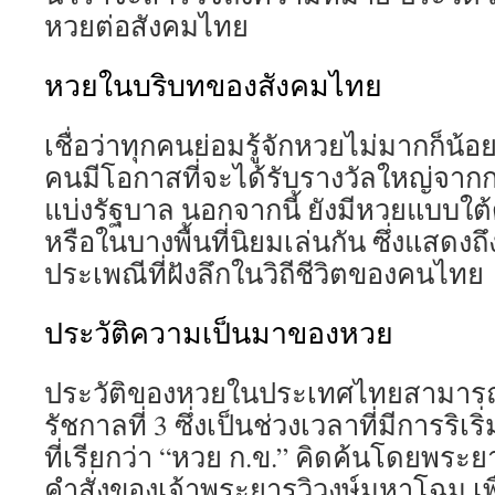
Rosaria
หวยต่อสังคมไทย
หวยในบริบทของสังคมไทย
เชื่อว่าทุกคนย่อมรู้จักหวยไม่มากก็น้อย 
คนมีโอกาสที่จะได้รับรางวัลใหญ่จา
แบ่งรัฐบาล นอกจากนี้ ยังมีหวยแบบใต้
หรือในบางพื้นที่นิยมเล่นกัน ซึ่งแสดง
ประเพณีที่ฝังลึกในวิถีชีวิตของคนไทย
ประวัติความเป็นมาของหวย
ประวัติของหวยในประเทศไทยสามารถย
รัชกาลที่ 3 ซึ่งเป็นช่วงเวลาที่มีการริเ
ที่เรียกว่า “หวย ก.ข.” คิดค้นโดยพระ
คำสั่งของเจ้าพระยารวิวงษ์มหาโฉม เพื