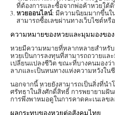
ที่ต้องการและซื้อจากพ่อค้าหวยใต้ด
หวยออนไลน์
: มีความนิยมมากขึ้นในยุ
สามารถซื้อเลขผ่านทางเว็บไซต์หรือ
ความหมายของหวยและมุมมองขอ
หวยมีความหมายที่หลากหลายสำหรับ
หวยเป็นการลงทุนที่สามารถถวายและ
เปลี่ยนแปลงชีวิต ขณะที่บางคนมองว่
ลาภและเป็นหนทางแห่งความหวังในชี
นอกจากนี้ หวยยังสามารถเป็นสิ่งที่น
ศรัทธาในสิ่งศักดิ์สิทธิ์ การพยายามฝ
การพึ่งพาหมอดูในการคาดคะเนเลขลอต
ผลกระทบของหวยต่อสังคมไทย