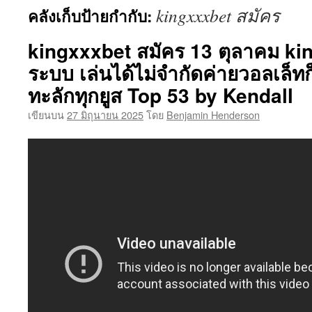
kingxxxbet สมัคร
คลังเก็บป้ายกำกับ:
เนื้อหา
kingxxxbet สมัคร 13 ตุลาคม king
ระบบ เล่นได้ไม่จำกัดค่ายวอลเล็ทก
ทะลักทุกยูส Top 53 by Kendall
เขียนบน
27 มิถุนายน 2025
โดย
Benjamin Henderson