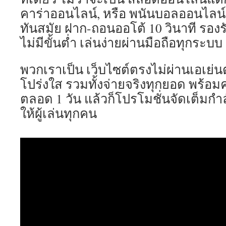
คาร่าออนไลน์, หรือ พนันบอลออนไลน์
ทันสมัย ฝาก-ถอนออโต้ 10 วินาที รองร
ไม่มีขั้นต่ำ เล่นง่ายผ่านมือถือทุกระบบ
พวกเราเป็น เว็บไซต์ตรงไม่ผ่านเอเย่น
โปร่งใส รวมทั้งจ่ายจริงทุกยอด พร้
ตลอด 1 วัน แล้วก็โปรโมชั่นจัดเต็มก
ให้ผู้เล่นทุกคน