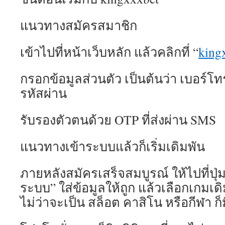
แนวทางสมัครสมาชิก
เข้าไปที่หน้าเว็บหลัก แล้วคลิกที่ “
king
กรอกข้อมูลส่วนตัว เป็นต้นว่า เบอร์โทรศั
รหัสผ่าน
รับรองตัวตนด้วย OTP ที่ส่งผ่าน SMS
แนวทางเข้าระบบแล้วก็เริ่มเดิมพัน
ภายหลังสมัครเสร็จสมบูรณ์ ให้ไปที่ปุ่ม
ระบบ” ใส่ข้อมูลให้ถูก แล้วเลือกเกมเด
ไม่ว่าจะเป็น สล็อต คาสิโน หรือกีฬา ก