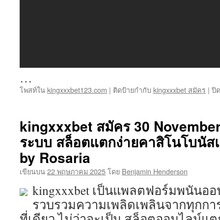
…
โพสท์ใน
kingxxxbet123.com
|
ติดป้ายกำกับ
kingxxxbet สมัคร
|
ปิ
kingxxxbet สมัคร 30 November k
ระบบ สล็อตแตกง่ายคาสิโนโบนัสแ
by Rosaria
เขียนบน
22 พฤษภาคม 2025
โดย
Benjamin Henderson
kingxxxbet เป็นแพลตฟอร์มพนันออ
รวบรวมความเพลิดเพลินจากทุกการ
ที่เดียว ไม่ว่าจะเป็น สล็อตออนไลน์แ