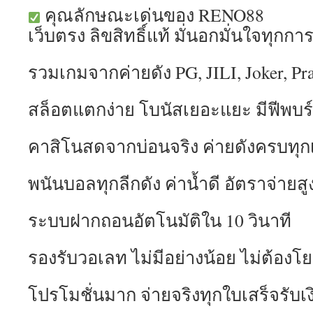
คุณลักษณะเด่นของ RENO88
เว็บตรง ลิขสิทธิ์แท้ มั่นอกมั่นใจทุกกา
รวมเกมจากค่ายดัง PG, JILI, Joker, Pr
สล็อตแตกง่าย โบนัสเยอะแยะ มีฟีพบร์ซ
คาสิโนสดจากบ่อนจริง ค่ายดังครบทุกเ
พนันบอลทุกลีกดัง ค่าน้ำดี อัตราจ่ายสู
ระบบฝากถอนอัตโนมัติใน 10 วินาที
รองรับวอเลท ไม่มีอย่างน้อย ไม่ต้องโย
โปรโมชั่นมาก จ่ายจริงทุกใบเสร็จรับเง