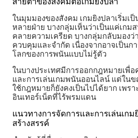
สายตาของสังคมต่อเกมยิงปลา
ในมุมมองของสังคม เกมยิงปลาเริ่มเป็น
หลายฝ่าย บางกลุ่มเห็นว่าเป็นแค่เกมส
คลายความเครียด บางกลุ่มกลับมองว่าเป
ควบคุมและจำกัด เนื่องจากอาจเป็นการขั
โลกของการพนันแบบไม่รู้ตัว
ในบางประเทศมีการออกกฎหมายเพื่อ
และการเล่นเกมพนันออนไลน์ แต่ในขณ
ใช้กฎหมายก็ยังคงเป็นไปได้ยาก เพราะ
อินเทอร์เน็ตที่ไร้พรมแดน
แนวทางการจัดการและการเล่นเกมย
สร้างสรรค์