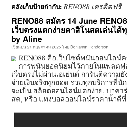
RENO88 เครดิตฟรี
คลังเก็บป้ายกำกับ:
เนื้อหา
RENO88 สมัคร 14 June RENO88 
เว็บตรงแตกง่ายคาสิโนสดเล่นได้ท
by Aline
เขียนบน
21 พฤษภาคม 2025
โดย
Benjamin Henderson
RENO88 คือเว็บไซต์พนันออนไลน์ค
การพนันยอดนิยมไว้ภายในแพลตฟอร
เว็บตรงไม่ผ่านเอเย่นต์ การันตีความยั
จ่ายเงินจริงทุกยอด รวมทุกบริการที่นัก
จะเป็น สล็อตออนไลน์แตกง่าย, บาคาร
สด, หรือ แทงบอลออนไลน์ราคาน้ำดีที่