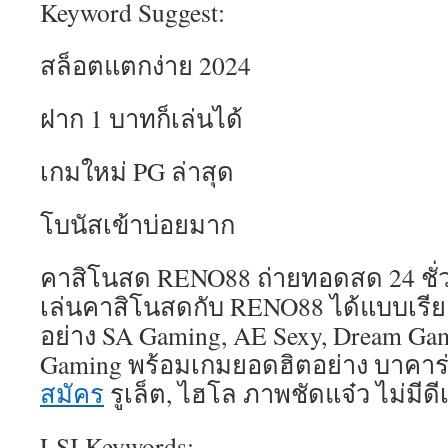
Keyword Suggest:
สล็อตแตกง่าย 2024
ฝาก 1 บาทก็เล่นได้
เกมใหม่ PG ล่าสุด
โบนัสเข้าบ่อยมาก
คาสิโนสด RENO88 ถ่ายทอดสด 24 ชั่
เล่นคาสิโนสดกับ RENO88 ได้แบบเรีย
อย่าง SA Gaming, AE Sexy, Dream Gam
Gaming พร้อมเกมยอดฮิตอย่าง บาคาร่า
สมัคร
รูเล็ต, ไฮโล ภาพชัดแจ๋ว ไม่มีดีเ
LSI Keywords: