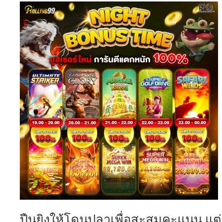
ง่าย
คา
สิ
โน
สด
เล่น
ได้
ทุก
เกม
ฮิต
Top
91
by
Aline
ปืนยิงให้โดนปลาเพื่อสะสมคะแนน แต่