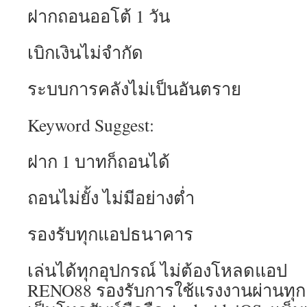
ฝากถอนออโต้ 1 วัน
เบิกเงินไม่จำกัด
ระบบการคลังไม่เป็นอันตราย
Keyword Suggest:
ฝาก 1 บาทก็ถอนได้
ถอนไม่ยั้ง ไม่มีอย่างต่ำ
รองรับทุกแอปธนาคาร
เล่นได้ทุกอุปกรณ์ ไม่ต้องโหลดแอป
RENO88 รองรับการใช้แรงงานผ่านทุก