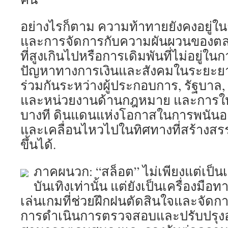
อย่างไรก็ตาม ความท้าทายยังคงอยู่
และการจัดการกับความผันผวนของตลา
ที่สูงเกินไปหรือการเดิมพันที่ไม่อยู่
ปัญหาทางการเงินและสังคมในระยะย
ร่วมกันระหว่างผู้ประกอบการ, รัฐบาล,
และหน่วยงานด้านกฎหมาย และการให้คว
บางที ดินแดนแห่งโอกาสในการพนันอ
และเคลื่อนไหวไปในทิศทางที่สร้างสรรค
ขึ้นได้.
ภาคผนวก: “สล็อต” ไม่เพียงแต่เป็น
บันเทิงเท่านั้น แต่ยังเป็นเครื่องมื
เล่นเกมที่ช่วยฝึกฝนตัดสินใจและจัดกา
การดำเนินการตรวจสอบและปรับปรุงอย่า