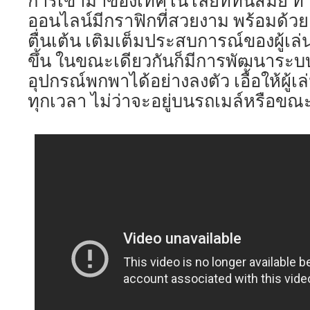
การเข้ามาของเทคโนโลยีที่ทันสมัย ทำ
ออนไลน์มีกราฟิกที่สวยงาม พร้อมด้วยเ
ตื่นเต้น เติมเต็มประสบการณ์ของผู้เล่
ขึ้น ในขณะเดียวกันก็มีการพัฒนาระบบเ
อุปกรณ์พกพาได้อย่างลงตัว เอื้อให้ผู้เ
ทุกเวลา ไม่ว่าจะอยู่บนรถเมล์หรือขณะพ