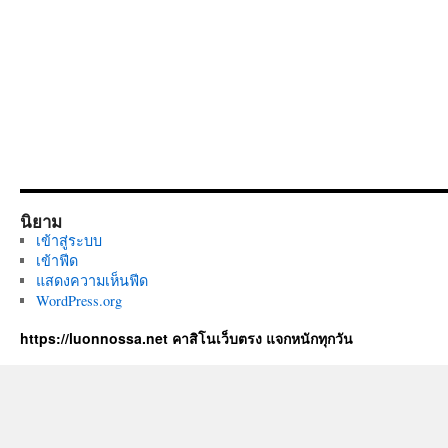
นิยาม
เข้าสู่ระบบ
เข้าฟีด
แสดงความเห็นฟีด
WordPress.org
https://luonnossa.net คาสิโนเว็บตรง แจกหนักทุกวัน