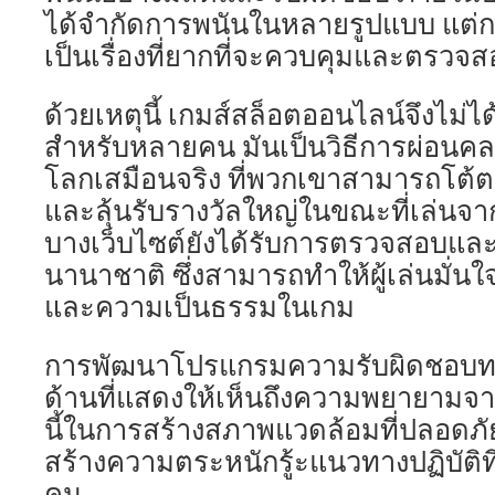
ได้จำกัดการพนันในหลายรูปแบบ แต่ก
เป็นเรื่องที่ยากที่จะควบคุมและตรวจ
ด้วยเหตุนี้ เกมส์สล็อตออนไลน์จึงไม่ได้
สำหรับหลายคน มันเป็นวิธีการผ่อน
โลกเสมือนจริง ที่พวกเขาสามารถโต้ตอบ
และลุ้นรับรางวัลใหญ่ในขณะที่เล่นจา
บางเว็บไซต์ยังได้รับการตรวจสอบแล
นานาชาติ ซึ่งสามารถทำให้ผู้เล่นมั่นใจ
และความเป็นธรรมในเกม
การพัฒนาโปรแกรมความรับผิดชอบทาง
ด้านที่แสดงให้เห็นถึงความพยายามจา
นี้ในการสร้างสภาพแวดล้อมที่ปลอดภัย 
สร้างความตระหนักรู้ะแนวทางปฏิบัติที
คน