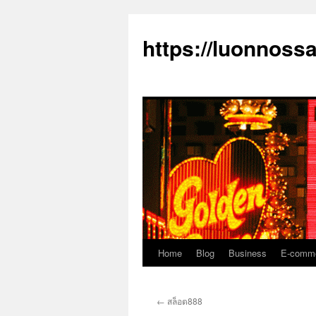
https://luonnossa
Home
Blog
Business
E-comm
ข้าม
ไป
←
สล็อต888
ยัง