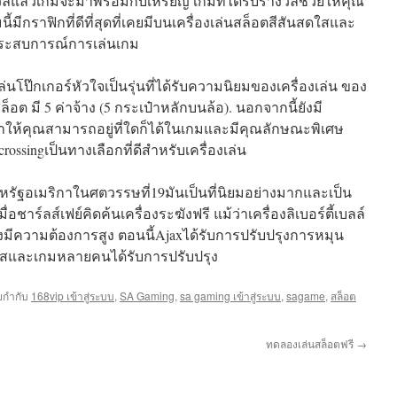
วัลแล้วเกมจะมาพร้อมกับเหรียญ เกมที่ได้รับรางวัลช่วยให้คุณ
 เกมนี้มีกราฟิกที่ดีที่สุดที่เคยมีบนเครื่องเล่นสล็อตสีสันสดใสและ
ประสบการณ์การเล่นเกม
เล่นโป๊กเกอร์หัวใจเป็นรุ่นที่ได้รับความนิยมของเครื่องเล่น ของ
็อต มี 5 ค่าจ้าง (5 กระเป๋าหลักบนล้อ). นอกจากนี้ยังมี
าให้คุณสามารถอยู่ที่ใดก็ได้ในเกมและมีคุณลักษณะพิเศษ
ossingเป็นทางเลือกที่ดีสําหรับเครื่องเล่น
นสหรัฐอเมริกาในศตวรรษที่19มันเป็นที่นิยมอย่างมากและเป็น
าร์ลส์เฟย์คิดค้นเครื่องระฆังฟรี แม้ว่าเครื่องลิเบอร์ตี้เบลล์
งคงมีความต้องการสูง ตอนนี้Ajaxได้รับการปรับปรุงการหมุน
สและเกมหลายคนได้รับการปรับปรุง
ยกำกับ
168vip เข้าสู่ระบบ
,
SA Gaming
,
sa gaming เข้าสู่ระบบ
,
sagame
,
สล็อต
ทดลองเล่นสล็อตฟรี
→