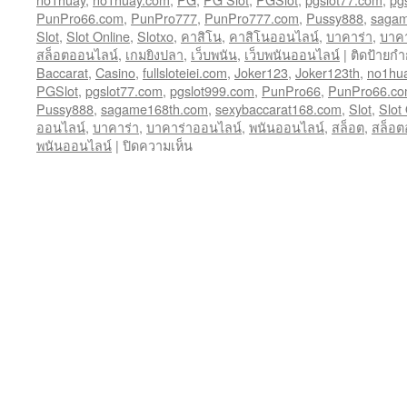
PunPro66.com
,
PunPro777
,
PunPro777.com
,
Pussy888
,
sagam
Slot
,
Slot Online
,
Slotxo
,
คาสิโน
,
คาสิโนออนไลน์
,
บาคาร่า
,
บาคา
สล็อตออนไลน์
,
เกมยิงปลา
,
เว็บพนัน
,
เว็บพนันออนไลน์
|
ติดป้ายกำ
Baccarat
,
Casino
,
fullsloteiei.com
,
Joker123
,
Joker123th
,
no1hu
PGSlot
,
pgslot77.com
,
pgslot999.com
,
PunPro66
,
PunPro66.c
Pussy888
,
sagame168th.com
,
sexybaccarat168.com
,
Slot
,
Slot
ออนไลน์
,
บาคาร่า
,
บาคาร่าออนไลน์
,
พนันออนไลน์
,
สล็อต
,
สล็อต
บน
พนันออนไลน์
|
ปิดความเห็น
https://luonnossa.net
คา
สิ
โน
เว็บ
ตรง
แจก
หนัก
ทุก
วัน